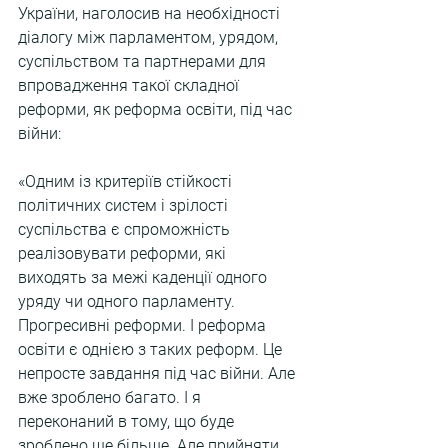
України, наголосив на необхідності 
діалогу між парламентом, урядом, 
суспільством та партнерами для 
впровадження такої складної 
реформи, як реформа освіти, під час 
війни:
«Одним із критеріїв стійкості 
політичних систем і зрілості 
суспільства є спроможність 
реалізовувати реформи, які 
виходять за межі каденції одного 
уряду чи одного парламенту. 
Прогресивні реформи. І реформа 
освіти є однією з таких реформ. Це 
непросте завдання під час війни. Але 
вже зроблено багато. І я 
переконаний в тому, що буде 
зроблено ще більше. Але прийняти 