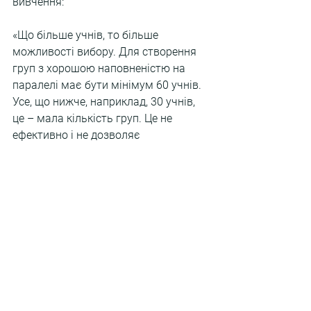
вивчення:
«Що більше учнів, то більше 
можливості вибору. Для створення 
груп з хорошою наповненістю на 
паралелі має бути мінімум 60 учнів. 
Усе, що нижче, наприклад, 30 учнів, 
це – мала кількість груп. Це не 
ефективно і не дозволяє 
здійснювати вибір. В найкращій 
моделі організації профільної освіти, 
академічний ліцей мав би мати 
мінімум 600 учнів, і на паралелі 
мало б навчатися мінімум 200 учнів. 
Та, на жаль, кількість учнів з 2031 
року буде постійно зменшуватись».
Дмитро Завгородній, заступник 
міністра освіти і науки України з 