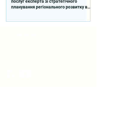
послуг експерта зі стратегічного
планування регіонального розвитку в
сфері освіти в межах реалізації
Швейцарсько-українського Проєкту
DECIDE
Контакти
вул. Січових Стрільців, 77, офіс
514, м. Київ, 04053, Україна
Ел. пошта:
info@doccu.in.ua
ГО ДОККУ
Про ГО «ДОККУ»
Наша команда
Партнери