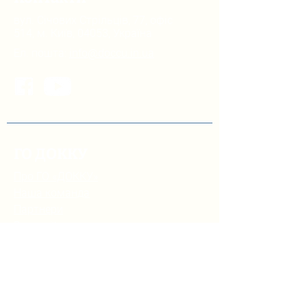
вул. Січових Стрільців, 77, офіс
514, м. Київ, 04053, Україна
Ел. пошта:
info@doccu.in.ua
ГО ДОККУ
Про ГО «ДОККУ»
Наша команда
Партнери
Вакансії
БІБЛІОТЕКА
Інфографіка з децентралізації
управління освітою