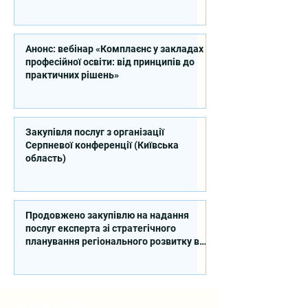
Анонс: вебінар «Комплаєнс у закладах
професійної освіти: від принципів до
практичних рішень»
Закупівля послуг з організації
Серпневої конференції (Київська
область)
Продовжено закупівлю на надання
послуг експерта зі стратегічного
планування регіонального розвитку в
сфері освіти в межах реалізації
Швейцарсько-українського Проєкту
DECIDE
Контакти