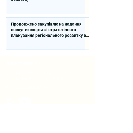
Продовжено закупівлю на надання
послуг експерта зі стратегічного
планування регіонального розвитку в
сфері освіти в межах реалізації
Швейцарсько-українського Проєкту
DECIDE
Контакти
вул. Січових Стрільців, 77, офіс
514, м. Київ, 04053, Україна
Ел. пошта:
info@doccu.in.ua
ГО ДОККУ