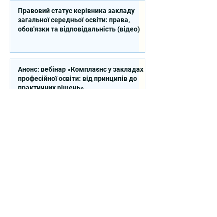
Правовий статус керівника закладу
загальної середньої освіти: права,
обов'язки та відповідальність (відео)
Анонс: вебінар «Комплаєнс у закладах
професійної освіти: від принципів до
практичних рішень»
Закупівля послуг з організації
Серпневої конференції (Київська
область)
Продовжено закупівлю на надання
послуг експерта зі стратегічного
планування регіонального розвитку в
сфері освіти в межах реалізації