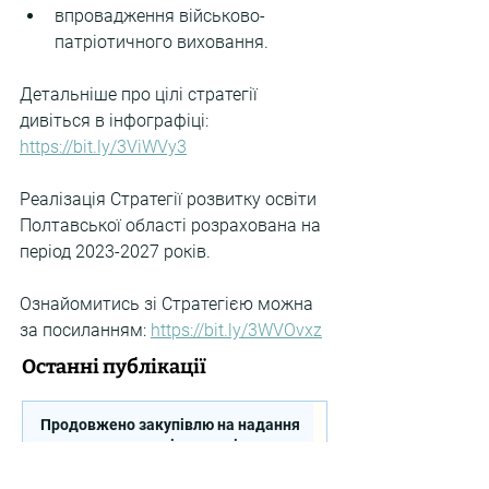
впровадження військово-
патріотичного виховання.
Детальніше про цілі стратегії 
дивіться в інфографіці: 
https://bit.ly/3ViWVy3
Реалізація Стратегії розвитку освіти 
Полтавської області розрахована на 
період 2023-2027 років.
Ознайомитись зі Стратегією можна 
за посиланням: 
https://bit.ly/3WVOvxz
Останні публікації
Продовжено закупівлю на надання
послуг експерта зі стратегічного
планування регіонального розвитку в
сфері освіти в межах реалізації