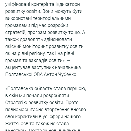
уніфіковані критерії та індикатори 
розвитку освіти. Вони можуть бути 
використані територіальними 
громадами під час розробки 
стратегій, програм розвитку тощо. А 
також дозволять здійснювати 
якісний моніторинг розвитку освіти 
як на рівні регіону, так і на рівні 
громад та закладів освіти», — 
акцентував заступник начальника 
Полтавської ОВА Антон Чубенко.
«Полтавська область стала першою, 
в якій ми почали розробляти 
Стратегію розвитку освіти. Проте 
повномасштабне вторгнення внесло 
свої корективи в усі сфери нашого 
життя, освіта також не стала 
винятком. Постали нові виклики в 