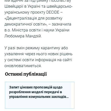
Ми вдячні за підтримку Посольству 
Швейцарії в Україні та швейцарсько-
українському проєкту DECIDE – 
«
Децентралізація для розвитку 
демократичної освіти
»
, – зазначила 
в.о. Міністра освіти і науки України 
Любомира Мандзій.
У разі змін режиму карантину або 
ухвалення через нього нових рішень 
у системі освіти інформація на сайті 
оновлюватиметься.
Останні публікації
Запит цінових пропозицій щодо
розроблення моделі передачі в
управління комунальних закладів
професійної освіти