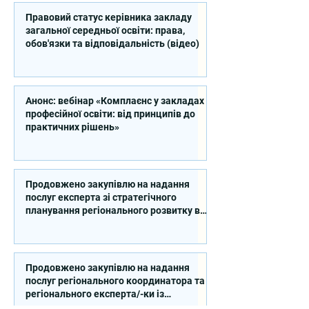
Правовий статус керівника закладу
загальної середньої освіти: права,
обов'язки та відповідальність (відео)
Анонс: вебінар «Комплаєнс у закладах
професійної освіти: від принципів до
практичних рішень»
Продовжено закупівлю на надання
послуг експерта зі стратегічного
планування регіонального розвитку в
сфері освіти в межах реалізації
Швейцарсько-українського Проєкту
DECIDE
Продовжено закупівлю на надання
послуг регіонального координатора та
регіонального експерта/-ки із
впровадження Швейцарсько-