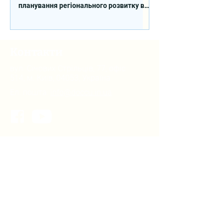
планування регіонального розвитку в
сфері освіти в межах реалізації
Швейцарсько-українського Проєкту
DECIDE
Контакти
вул. Січових Стрільців, 77, офіс
514, м. Київ, 04053, Україна
Ел. пошта:
info@doccu.in.ua
ГО ДОККУ
Про ГО «ДОККУ»
Наша команда
Партнери
Вакансії