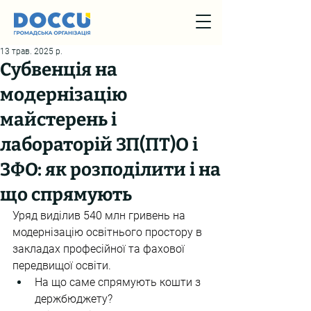
13 трав. 2025 р.
Субвенція на
модернізацію
майстерень і
лабораторій ЗП(ПТ)О і
ЗФО: як розподілити і на
що спрямують
Уряд виділив 540 млн гривень на 
модернізацію освітнього простору в 
закладах професійної та фахової 
передвищої освіти.
На що саме спрямують кошти з 
держбюджету?