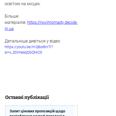
освітою на місцях.
Більше 
матеріалів: 
https://novihromady.decide.
in.ua
Детальніше дивіться у відео:
https://youtu.be/H-Q8oi8InTI?
si=x_3DImesqQGQNIC0
Останні публікації
Запит цінових пропозицій щодо
розроблення моделі передачі в