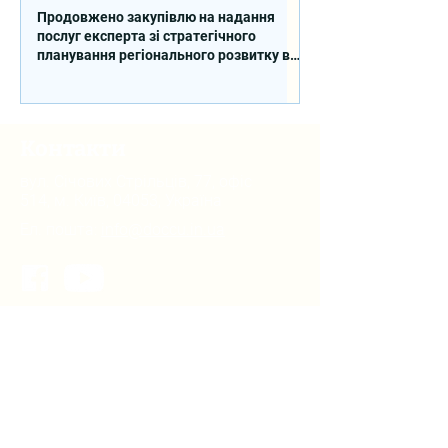
Продовжено закупівлю на надання
послуг експерта зі стратегічного
планування регіонального розвитку в
сфері освіти в межах реалізації
Швейцарсько-українського Проєкту
DECIDE
Контакти
вул. Січових Стрільців, 77, офіс
514, м. Київ, 04053, Україна
Ел. пошта:
info@doccu.in.ua
ГО ДОККУ
Про ГО «ДОККУ»
Наша команда