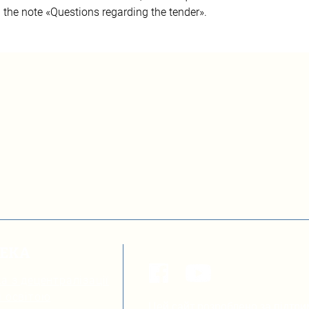
h the note «Questions regarding the tender».
ТЕКА
а з децентралізації
я освітою
Цей сайт розроблено за підтри