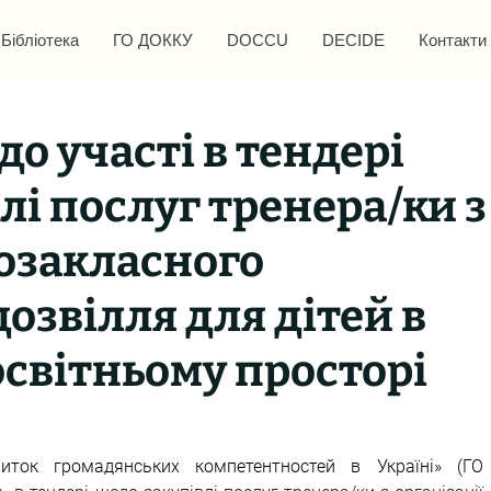
Бібліотека
ГО ДОККУ
DOCCU
DECIDE
Контакти
о участі в тендері
лі послуг тренера/ки з
позакласного
дозвілля для дітей в
світньому просторі
иток громадянських компетентностей в Україні» (ГО 