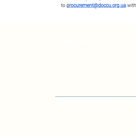
to 
procurement@doccu.org.ua
 wit
Контакти
вул. Січових Стрільців, 77, офіс
514, м. Київ, 04053, Україна
Ел. пошта:
info@doccu.in.ua
ГО ДОККУ
БІБЛІО
Про ГО «ДОККУ»
Інфографік
Наша команда
управлінн