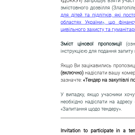
«ДОККУ») 
запрошує взяти участь
змістовного дозвілля (Златопіль
для дітей та підлітків, які пос
областях України
»
, що фінанс
цивільного захисту та гуманіта
Зміст цінової пропозиції
 (оз
інструкцією для подання запиту
Якщо Ви зацікавились пропозиці
(включно)
 надіслати вашу комер
зазначте: 
«Тендер на закупівлі п
У випадку, якщо учасники хочу
необхідно надіслати на адресу
«Запитання щодо тендеру».
___________________________________
Invitation to participate in a te