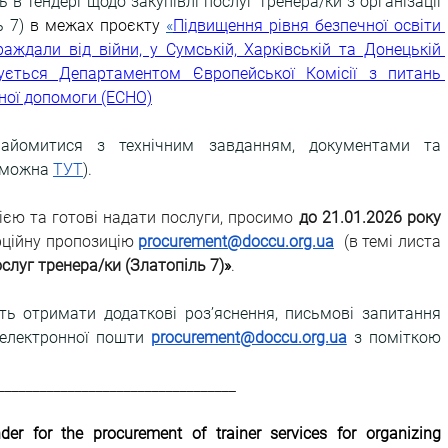
 в тендері щодо закупівлі послуг тренера/ки з організації 
 7) 
в межах проєкту 
«
Підвищення рівня безпечної освіти 
траждали від війни, у Сумській, Харківській та Донецькій 
ується Департаментом Європейської Комісії з питань 
рної допомоги (ECHO)
найомитися з технічним завданням, документами та 
 можна
ТУТ
).
єю та готові надати послуги, просимо 
до 21.01.2026 року 
ційну пропозицію 
procurement@doccu.org.ua
(в темі листа 
ослуг тренера/ки (Златопіль 7)
»
.
ть отримати додаткові роз’яснення, письмові запитання 
 електронної пошти 
procurement@doccu.org.ua
 з поміткою 
__________________________________
nder for the procurement of trainer services for organizing 