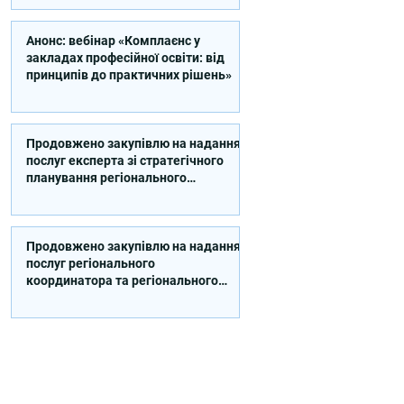
Анонс: вебінар «Комплаєнс у
закладах професійної освіти: від
принципів до практичних рішень»
Продовжено закупівлю на надання
послуг експерта зі стратегічного
планування регіонального
розвитку в сфері освіти в межах
реалізації Швейцарсько-
українського Проєкту DECIDE
Продовжено закупівлю на надання
послуг регіонального
координатора та регіонального
експерта/-ки із впровадження
Швейцарсько-українського
Проєкту DECIDE в Сумській області