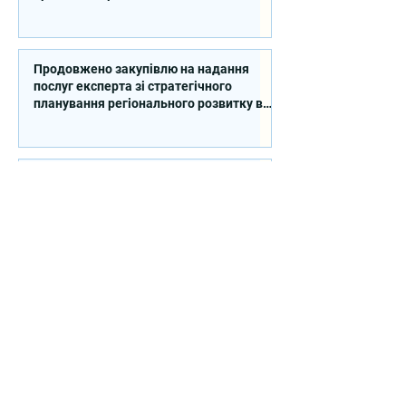
Продовжено закупівлю на надання
послуг експерта зі стратегічного
планування регіонального розвитку в
сфері освіти в межах реалізації
Швейцарсько-українського Проєкту
DECIDE
Продовжено закупівлю на надання
послуг регіонального координатора та
регіонального експерта/-ки із
впровадження Швейцарсько-
українського Проєкту DECIDE в
Сумській області
Контакти
вул. Січових Стрільців, 77, офіс
514, м. Київ, 04053, Україна
Ел. пошта:
info@doccu.in.ua