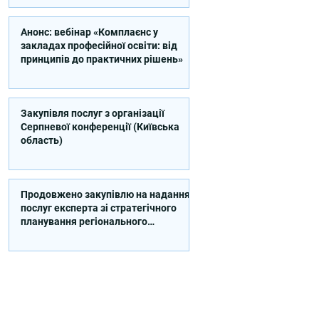
Анонс: вебінар «Комплаєнс у
закладах професійної освіти: від
принципів до практичних рішень»
Закупівля послуг з організації
Серпневої конференції (Київська
область)
Продовжено закупівлю на надання
послуг експерта зі стратегічного
планування регіонального
розвитку в сфері освіти в межах
реалізації Швейцарсько-
українського Проєкту DECIDE