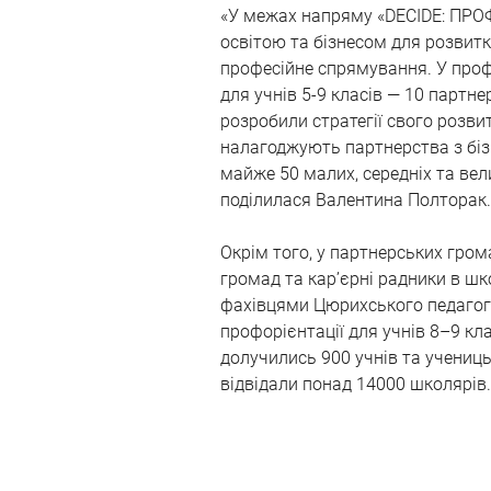
«У межах напряму «DECIDE: ПРОФ
освітою та бізнесом для розвитк
професійне спрямування. У проф
для учнів 5-9 класів — 10 партн
розробили стратегії свого розви
налагоджують партнерства з біз
майже 50 малих, середніх та вел
поділилася Валентина Полторак.
Окрім того, у партнерських гро
громад та карʼєрні радники в шк
фахівцями Цюрихського педагогіч
профорієнтації для учнів 8–9 кл
долучились 900 учнів та учениць
відвідали понад 14000 школярів.