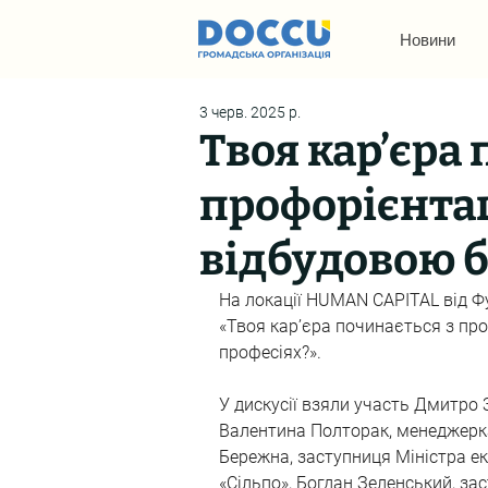
Новини
3 черв. 2025 р.
Твоя кар’єра
профорієнтаці
відбудовою б
На локації HUMAN CAPITAL від Ф
«Твоя кар’єра починається з про
професіях?».
У дискусії взяли участь Дмитро З
Валентина Полторак, менеджерка
Бережна, заступниця Міністра ек
«Сільпо», Богдан Зеленський, за