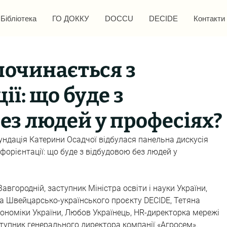
Бібліотека
ГО ДОККУ
DOCCU
DECIDE
Контакти
 починається з
ї: що буде з
ез людей у професіях?
ундація Катерини Осадчої відбулася панельна дискусія 
форієнтації: що буде з відбудовою без людей у 
авгородній, заступник Міністра освіти і науки України, 
 Швейцарсько-українського проєкту DECIDE, Тетяна 
ономіки України, Любов Українець, HR-директорка мережі 
ступник генерального директора компанії «Агросем». 