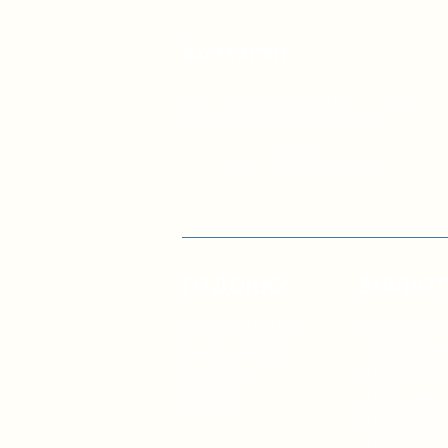
Контакти
вул. Січових Стрільців, 77, офіс
514, м. Київ, 04053, Україна
Ел. пошта:
info@doccu.in.ua
ГО ДОККУ
БІБЛІО
Про ГО «ДОККУ»
Інфографік
Наша команда
управлінн
Партнери
Для посад
Вакансії
Для голів
Для депута
Для держа