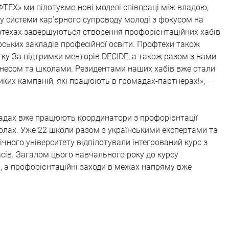
ТЕХ» ми пілотуємо нові моделі співпраці між владою, 
у системи кар’єрного супроводу молоді з фокусом на 
техах завершуються створення профорієнтаційних хабів 
ерських закладів професійної освіти. Профтехи також 
тку За підтримки менторів DECIDE, а також разом з нами 
несом та школами. Резидентами наших хабів вже стали 
иких кампаній, які працюють в громадах-партнерах!», — 
мадах вже працюють координатори з профорієнтації 
олах. Уже 22 школи разом з українськими експертами та 
ного університету відпілотували інтегрований курс з 
асів. Загалом цього навчального року до курсу 
, а профорієнтаційні заходи в межах напряму вже 