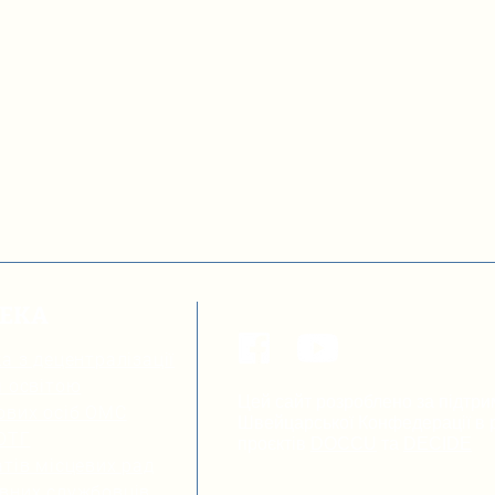
ТЕКА
а з децентралізації
я освітою
Цей сайт розроблено за підтри
ових осіб ОМС
Швейцарської Конфедерації в р
 ОТГ
проєктів
DOCCU
та
DECIDE
тів місцевих рад
вних службовців