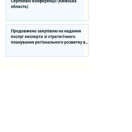
Серпневої конференції (Київська
область)
Продовжено закупівлю на надання
послуг експерта зі стратегічного
планування регіонального розвитку в
сфері освіти в межах реалізації
Швейцарсько-українського Проєкту
DECIDE
Контакти
вул. Січових Стрільців, 77, офіс
514, м. Київ, 04053, Україна
Ел. пошта:
info@doccu.in.ua