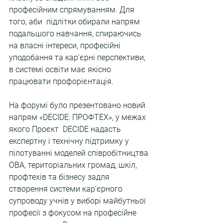
професійним спрямуванням. Для 
того, аби  підлітки обирали напрям 
подальшого навчання, спираючись 
на власні інтереси, професійні 
уподобання та кар'єрні перспективи, 
в системі освіти має якісно 
працювати профорієнтація.  
На форумі було презентовано новий 
напрям «DECIDE: ПРОФТЕХ», у межах 
якого Проєкт  DECIDE надасть 
експертну і технічну підтримку у 
пілотуванні моделей співробітництва 
ОВА, територіальних громад, шкіл, 
профтехів та бізнесу задля 
створення системи карʼєрного 
супроводу учнів у виборі майбутньої 
професії з фокусом на професійне 