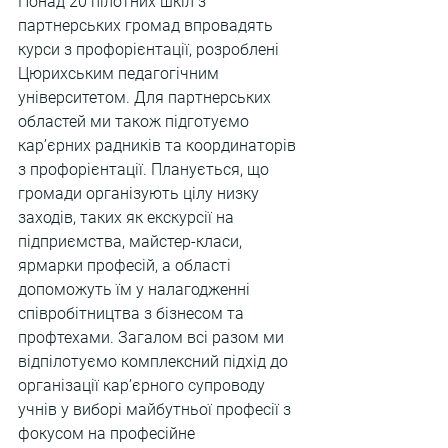
Понад 20 пілотних шкіл з 
партнерських громад впровадять 
курси з профорієнтації, розроблені 
Цюрихським педагогічним 
університетом. Для партнерських 
областей ми також підготуємо 
кар’єрних радників та координаторів 
з профорієнтації. Планується, що 
громади організують цілу низку 
заходів, таких як екскурсії на 
підприємства, майстер-класи, 
ярмарки професій, а області 
допоможуть їм у налагодженні 
співробітництва з бізнесом та 
профтехами. Загалом всі разом ми 
відпілотуємо комплексний підхід до 
організації кар’єрного супроводу 
учнів у виборі майбутньої професії з 
фокусом на професійне 