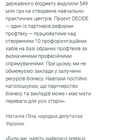
державного бюджету виділили 549 
млн грн на створення навчально-
практичних центрів. Проєкт DECIDE 
— один із партнерів реформи 
профтеху — працюватиме над 
створенням 10 профорієнтаційних 
хабів на базі обраних профтехів за 
визначеними професійними 
спрямуваннями. При цьому, ми не 
обмежуємо заклади у залученні 
ресурсів бізнесу. Навпаки постійно 
наголошуємо, що партнерство 
бізнесу та закладів може і має мати 
переваги для усіх сторін».
Наталія Піпа, народна депутатка 
України:
«Будь-які, навіть найкращі новації, 