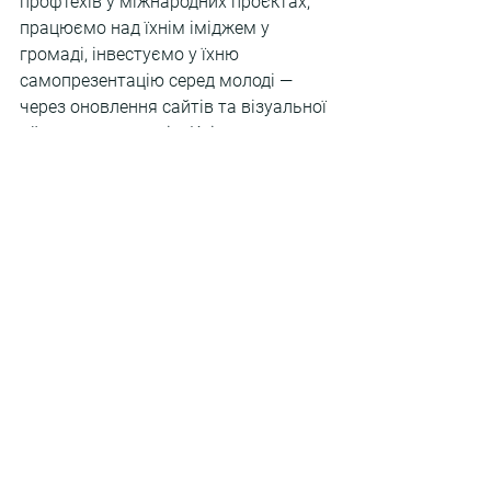
профтехів у міжнародних проєктах, 
працюємо над їхнім іміджем у 
громаді, інвестуємо у їхню 
самопрезентацію серед молоді — 
через оновлення сайтів та візуальної 
айдентики закладів. Крім того, з  
початком повномасштабного 
вторгнення Львів став прихистком 
для сотень наших співвітчизників. У 
цей критичний для країни момент 
заклади професійної освіти стали 
місцем, де внутрішньо переміщені 
особи, які втратили заробіток і 
вирішили змінити фах, змогли 
пройти короткострокове навчання і 
змогли працевлаштуватися за 
здобутою робітничою професією».
Окрема панель форуму була 