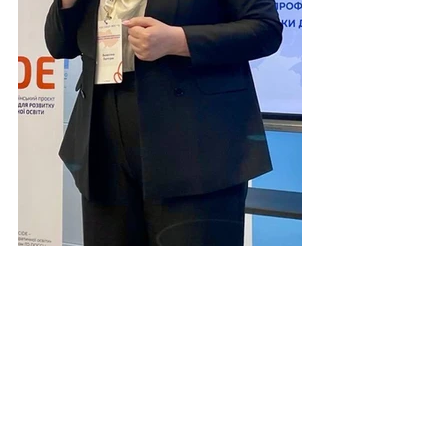
Останні публікації
Запит цінових пропозицій щодо
розроблення моделі передачі в
управління комунальних закладів
професійної освіти