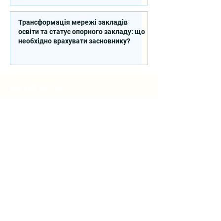
Трансформація мережі закладів
освіти та статус опорного закладу: що
необхідно врахувати засновнику?
Контакти
вул. Січових Стрільців, 77, офіс
514, м. Київ, 04053, Україна
Ел. пошта:
info@doccu.in.ua
ГО ДОККУ
Про ГО «ДОККУ»