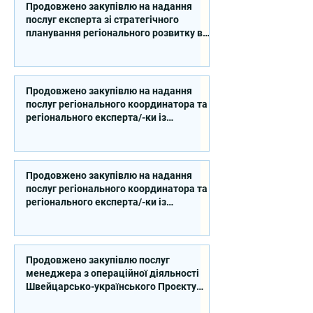
Продовжено закупівлю на надання
послуг експерта зі стратегічного
планування регіонального розвитку в
сфері освіти в межах реалізації
Швейцарсько-українського Проєкту
DECIDE
Продовжено закупівлю на надання
послуг регіонального координатора та
регіонального експерта/-ки із
впровадження Швейцарсько-
українського Проєкту DECIDE в
Сумській області
Продовжено закупівлю на надання
послуг регіонального координатора та
регіонального експерта/-ки із
впровадження Швейцарсько-
українського Проєкту DECIDE в
Київській області
Продовжено закупівлю послуг
менеджера з операційної діяльності
Швейцарсько-українського Проєкту
DECIDE