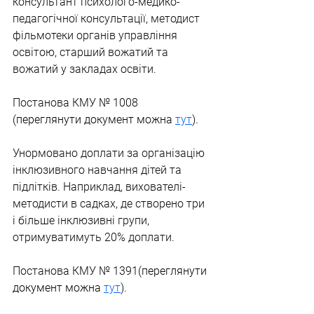
консультант психолого-медико-
педагогічної консультації, методист 
фільмотеки органів управління 
освітою, старший вожатий та 
вожатий у закладах освіти.
Постанова КМУ № 1008 
(переглянути документ можна 
тут
).
Унормовано доплати за організацію 
інклюзивного навчання дітей та 
підлітків. Наприклад, вихователі-
методисти в садках, де створено три 
і більше інклюзивні групи, 
отримуватимуть 20% доплати.
Постанова КМУ № 1391
(переглянути 
документ можна 
ту
т
).