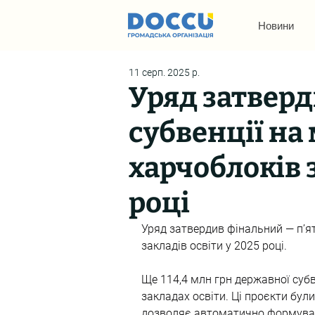
Новини
11 серп. 2025 р.
Уряд затверд
субвенції на
харчоблоків з
році
Уряд затвердив фінальний — п’ят
закладів освіти у 2025 році.
Ще 114,4 млн грн державної субв
закладах освіти. Ці проєкти були
дозволяє автоматично формуват