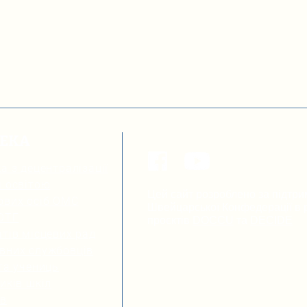
ТЕКА
а з децентралізації
я освітою
Цей сайт розроблено за підтри
ових осіб ОМС
Швейцарської Конфедерації в р
 ОТГ
проєктів
DOCCU
та
DECIDE
тів місцевих рад
вних службовців
та учениць
иків шкіл
ів