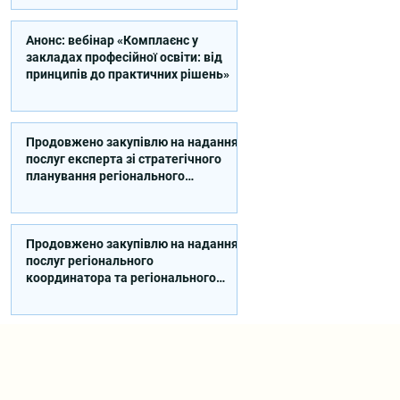
Анонс: вебінар «Комплаєнс у
закладах професійної освіти: від
принципів до практичних рішень»
Продовжено закупівлю на надання
послуг експерта зі стратегічного
планування регіонального
розвитку в сфері освіти в межах
реалізації Швейцарсько-
українського Проєкту DECIDE
Продовжено закупівлю на надання
послуг регіонального
координатора та регіонального
експерта/-ки із впровадження
Швейцарсько-українського
Проєкту DECIDE в Сумській області