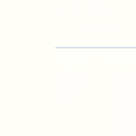
вул. Січових Стрільців, 77, офіс
514, м. Київ, 04053, Україна
Ел. пошта:
info@doccu.in.ua
ГО ДОККУ
БІБЛІО
Про ГО «ДОККУ»
Інфографік
Наша команда
управлінн
Партнери
Для посад
Вакансії
Для голів
Для депута
Для держа
Для учнів 
Для керівн
Для батьк