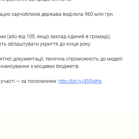
ацію харчоблоків держава виділила 960 млн грн. 
:
ми (або від 100, якщо заклад єдиний в громаді);
ть облаштувати укриття до кінця року.
тної документації, технічна спроможність до моделі 
фінансування з місцевих бюджетів.
 участі — за посиланням: 
http://bit.ly/459jdHx