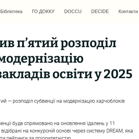
Бібліотека
ГО ДОККУ
DOCCU
DECIDE
Контакти
ив п’ятий розподіл
 модернізацію
акладів освіти у 2025
ий — розподіл субвенції на модернізацію харчоблоків 
енції буде спрямовано на оновлення їдалень у 11 
 відібрані на конкурсній основі через систему DREAM, яка 
и рейтинги за пріоритетністю.