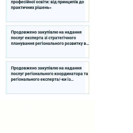
професійної освіти: від принципів до
практичних рішень»
Продовжено закупівлю на надання
послуг експерта зі стратегічного
планування регіонального розвитку в
сфері освіти в межах реалізації
Швейцарсько-українського Проєкту
DECIDE
Продовжено закупівлю на надання
послуг регіонального координатора та
регіонального експерта/-ки із
впровадження Швейцарсько-
українського Проєкту DECIDE в
Сумській області
Контакти
вул. Січових Стрільців, 77, офіс
514, м. Київ, 04053, Україна
Ел. пошта:
info@doccu.in.ua