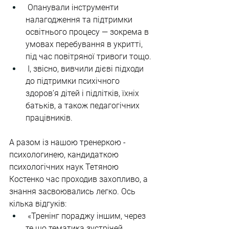
 Опанували інструменти 
налагодження та підтримки 
освітнього процесу — зокрема в 
умовах перебування в укритті, 
під час повітряної тривоги тощо.
 І, звісно, вивчили дієві підходи 
до підтримки психічного 
здоров’я дітей і підлітків, їхніх 
батьків, а також педагогічних 
працівників.
А разом із нашою тренеркою - 
психологинею, кандидаткою 
психологічних наук Тетяною 
Костенко час проходив захопливо, а 
знання засвоювались легко. Ось 
кілька відгуків:
 «Тренінг пораджу іншим, через 
те що тематика зустрічей 