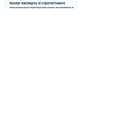
послуг експерта зі стратегічного
планування регіонального розвитку в
сфері освіти в межах реалізації
Швейцарсько-українського Проєкту
DECIDE
Контакти
вул. Січових Стрільців, 77, офіс
514, м. Київ, 04053, Україна
Ел. пошта:
info@doccu.in.ua
ГО ДОККУ
Про ГО «ДОККУ»
Наша команда
Партнери