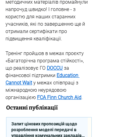
методичних матеріалів промайнули 
напрочуд швидко! І головне - з 
користю для наших старанних 
учасників, які по завершенню ще й 
отримали сертифікати про 
підвищення кваліфікації.
Тренінг пройшов в межах проєкту 
«Багаторічна програма стійкості», 
що реалізовує ГО 
DOCCU
 за 
фінансової підтримки 
Education 
Cannot Wait
 у межах співпраці з 
міжнародною неурядовою 
організацією 
FCA Finn Church Aid
.
Останні публікації
Запит цінових пропозицій щодо
розроблення моделі передачі в
управління комунальних закладів