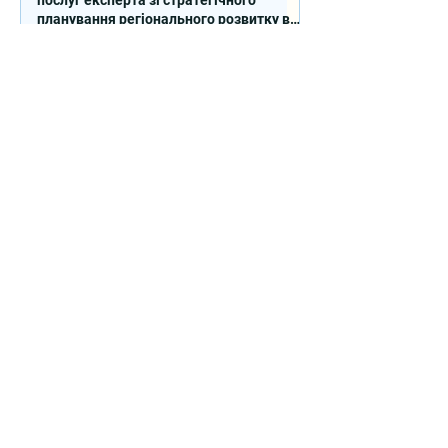
послуг експерта зі стратегічного
планування регіонального розвитку в
сфері освіти в межах реалізації
Швейцарсько-українського Проєкту
DECIDE
Контакти
вул. Січових Стрільців, 77, офіс
514, м. Київ, 04053, Україна
Ел. пошта:
info@doccu.in.ua
ГО ДОККУ
Про ГО «ДОККУ»
Наша команда
Партнери
Вакансії