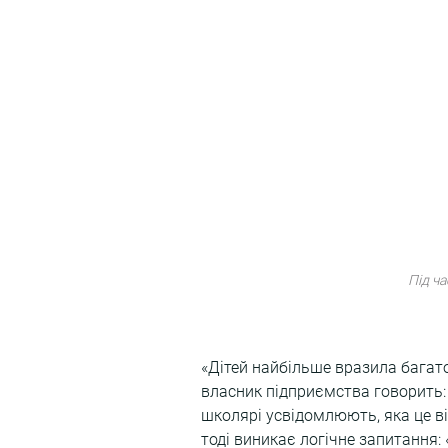
Під ч
«Дітей найбільше вразила багато
власник підприємства говорить: 
школярі усвідомлюють, яка це в
тоді виникає логічне запитання: