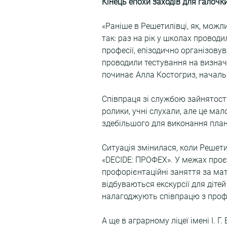
Кінець епохи заходів для галочк
«Раніше в Решетилівці, як, можли
так: раз на рік у школах проводи
професії, епізодично організовува
проводили тестування на визначе
починає Алла Костогриз, начальн
Співпраця зі службою зайнятост
ролики, учні слухали, але це мал
здебільшого для виконання план
Ситуація змінилася, коли Решети
«DECIDE: ПРОФЕХ». У межах проєк
профорієнтаційні заняття за мат
відбуваються екскурсії для діте
налагоджують співпрацю з проф
А ще в аграрному ліцеї імені І. 