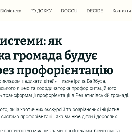
Бібліотека
ГО ДОККУ
DOCCU
DECIDE
Контакти
системи: як
а громада будує
рез профорієнтацію
прикладом надихати дітей» – каже Ірина Байбуза, 
ського ліцею та координаторка профорієнтаційного 
ть трансформації профорієнтації в Решетилівській громаді.
го, як із хаотичних екскурсій та розрізнених ініціатив 
система профорієнтації, яка змінює дітей і дорослих.
е партнерство між школами, профтехами, бізнесом та 