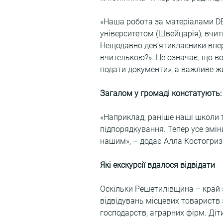
«Наша робота за матеріалами D
університетом (Швейцарія), вчит
Нещодавно дев’ятикласники впер
вчителькою?». Це означає, що вон
подати документи», а важливе ж
Загалом у громаді констатують: з
«Наприклад, раніше наші школи т
підпорядкування. Тепер усе змін
нашим», – додає Алла Костогриз
Які екскурсії вдалося відвідати
Оскільки Решетилівщина – край 
відвідувань місцевих товариств
господарств, аграрних фірм. Діт