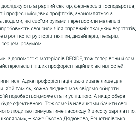
 досліджують аграрний сектор, фермерські господарства, 
 і професії місцевих профтехів; знайомляться з 
а людьми, які своїми руками перетворили маленькі 
 випробовують свої сили біля справжніх ткацьких верстатів; 
в ролі конструкторів техніки, дизайнерів, пекарів, 
и, серцем, розумом.
ьми, з допомогою матеріалів DECIDE, тож тепер вони й самі 
майстеркласів і інших профорієнтаційних активностей.
пинятися. Адже профорієнтація важливане лише для 
їни. Хай там як, кожна людина має свідомо обирати 
о їй подобається,може стати успішною. А якщо обере 
яд буде ефективною. Тож саме із навичками бачити свої 
д чого людинаотримуватиме насолоду й високу зарплатню, 
колярам», – каже Оксана Дядюнова, Решетилівська 