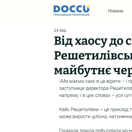
Новини
24 бер.
Від хаосу до 
Решетилівськ
майбутнє че
«Ми маємо самі в це вірити – і 
заступниця директора Решетилів
напряму, і в цих словах – уся су
Кейс Решетилівки – це приклад то
може вирости цілісна, натхненна 
Громада зуміла побудувати міцн