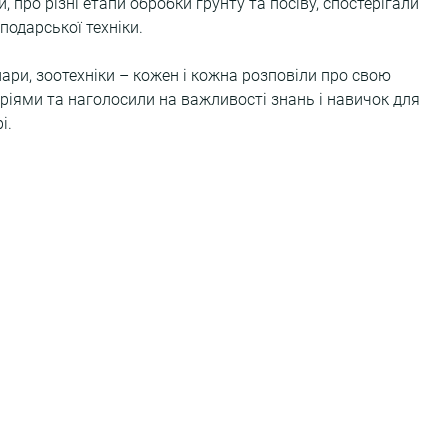
про різні етапи обробки ґрунту та посіву, спостерігали 
подарської техніки.
ари, зоотехніки – кожен і кожна розповіли про свою 
оріями та наголосили на важливості знань і навичок для 
і.