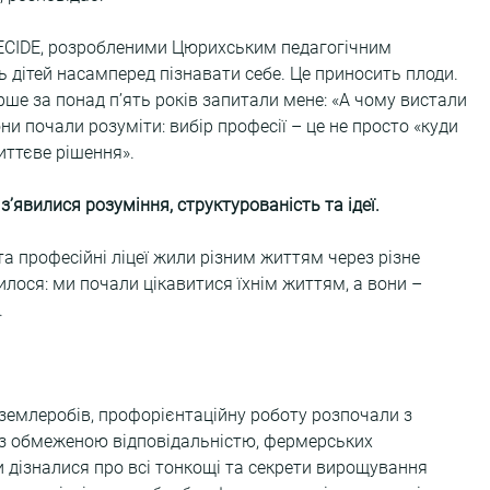
ECIDE, розробленими Цюрихським педагогічним 
ь дітей насамперед пізнавати себе. Це приносить плоди. 
ше за понад п’ять років запитали мене: «А чому вистали 
и почали розуміти: вибір професії – це не просто «куди 
иттєве рішення».
ʼявилися розуміння, структурованість та ідеї.
а професійні ліцеї жили різним життям через різне 
илося: ми почали цікавитися їхнім життям, а вони – 
.
землеробів, профорієнтаційну роботу розпочали з 
 з обмеженою відповідальністю, фермерських 
и дізналися про всі тонкощі та секрети вирощування 