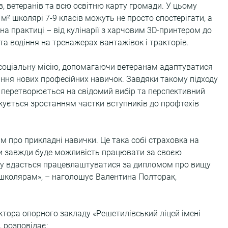
в, ветеранів та всю освітню карту громади. У цьому 
² школярі 7-9 класів можуть не просто спостерігати, а 
на практиці – від кулінарії з харчовим 3D-принтером до 
а водіння на тренажерах вантажівок і тракторів. 
 соціальну місію, допомагаючи ветеранам адаптуватися 
ння нових професійних навичок. Завдяки такому підходу 
і перетворюється на свідомий вибір та перспективний 
жується зростанням частки вступників до профтехів 
ім про прикладні навички. Це така собі страховка на 
ни завжди буде можливість працювати за своєю 
зу вдасться працевлаштуватися за дипломом про вищу 
 школярам», – наголошує Валентина Полторак, 
тора опорного закладу «Решетилівський ліцей імені 
, розповідає: