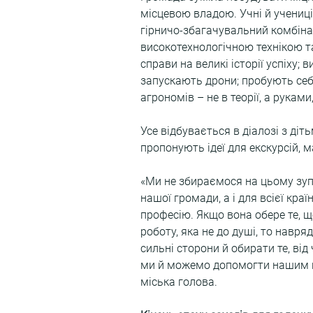
місцевою владою. Учні й учениці
гірничо-збагачувальний комбінат
високотехнологічною технікою т
справи на великі історії успіху;
запускають дрони; пробують себе 
агрономів – не в теорії, а рукам
Усе відбувається в діалозі з діт
пропонують ідеї для екскурсій, 
«Ми не збираємося на цьому зу
нашої громади, а і для всієї кра
професію. Якщо вона обере те, щ
роботу, яка не до душі, то навр
сильні сторони й обирати те, ві
ми й можемо допомогти нашим ш
міська голова.