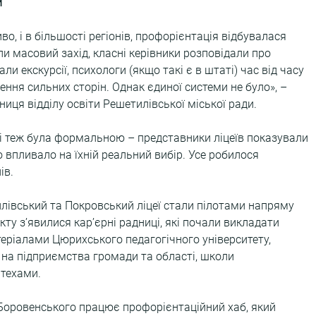
и
во, і в більшості регіонів, профорієнтація відбувалася 
ли масовий захід, класні керівники розповідали про 
ли екскурсії, психологи (якщо такі є в штаті) час від часу 
ння сильних сторін. Однак єдиної системи не було», – 
иця відділу освіти Решетилівської міської ради.
і теж була формальною – представники ліцеїв показували 
о впливало на їхній реальний вибір. Усе робилося 
ів.
лівський та Покровський ліцеї стали пілотами напряму 
ту з’явилися кар’єрні радниці, які почали викладати 
еріалами Цюрихського педагогічного університету, 
й на підприємства громади та області, школи 
техами.
Г. Боровенського працює профорієнтаційний хаб, який 