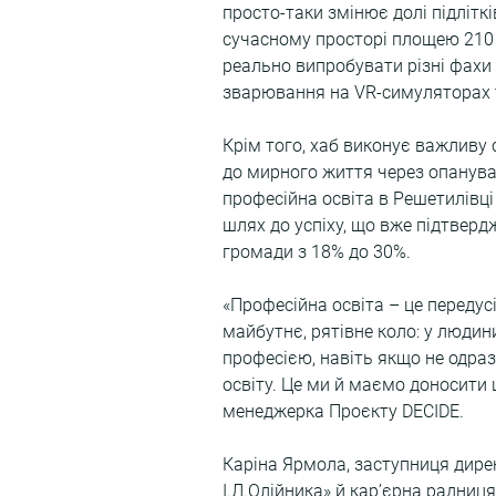
просто-таки змінює долі підліткі
сучасному просторі площею 210 м
реально випробувати різні фахи 
зварювання на VR-симуляторах т
Крім того, хаб виконує важливу
до мирного життя через опанува
професійна освіта в Решетилівц
шлях до успіху, що вже підтверд
громади з 18% до 30%.
«Професійна освіта – це передус
майбутнє, рятівне коло: у люди
професією, навіть якщо не одра
освіту. Це ми й маємо доносити
менеджерка Проєкту DECIDE.
Каріна Ярмола, заступниця дирек
І.Л.Олійника» й карʼєрна радниця