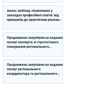
Анонс: вебінар «Комплаєнс у
закладах професійної освіти: від
принципів до практичних рішень»
Продовжено закупівлю на надання
послуг експерта зі стратегічного
планування регіонального
розвитку в сфері освіти в межах
реалізації Швейцарсько-
українського Проєкту DECIDE
Продовжено закупівлю на надання
послуг регіонального
координатора та регіонального
експерта/-ки із впровадження
Швейцарсько-українського
Проєкту DECIDE в Сумській області