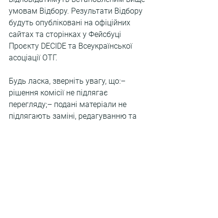
умовам Відбору. Результати Відбору 
будуть опубліковані на офіційних 
сайтах та сторінках у Фейсбуці 
Проєкту DECIDE та Всеукраїнської 
асоціації ОТГ.
Будь ласка, зверніть увагу, що:– 
рішення комісії не підлягає 
перегляду;– подані матеріали не 
підлягають заміні, редагуванню та 
поверненню.
Останні публікації
Анонс: вебінар «Комплаєнс у закладах
професійної освіти: від принципів до
практичних рішень»