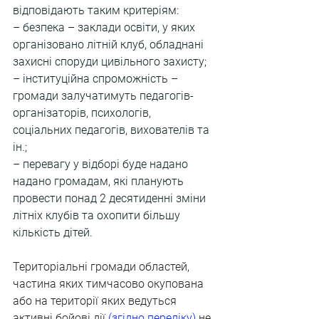
відповідають таким критеріям:
– безпека – заклади освіти, у яких 
організовано літній клуб, обладнані 
захисні споруди цивільного захисту;
– інституційна спроможність – 
громади залучатимуть педагогів-
організаторів, психологів, 
соціальних педагогів, вихователів та 
ін.;
– перевагу у відборі буде надано 
надано громадам, які планують 
провести понад 2 десятиденні зміни 
літніх клубів та охопити більшу 
кількість дітей.
Територіальні громади областей, 
частина яких тимчасово окупована 
або на території яких ведуться 
активні бойові дії 
(
згідно переліку
)
 не 