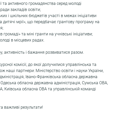
ї та активного громадянства серед молоді  
ради закладів освіти;
их і шкільних бюджетів участі в межах ініціативи 
 дитячі мрії», що передбачає грантову програму на 
;  
громаді» та міні гранти на учнівські ініціативи;  
лоді в місцевих радах.
, активність і бажання розвиватися разом. 
рсної комісії, до якої долучилися управлінська та 
ж наші партнери: Міністерство освіти і науки України, 
міністрація, Івано-Франківська обласна державна 
, Одеська обласна державна адміністрація, Сумська ОВА, 
, Київська обласна ОВА та управлінській команді 
та важливі результати!