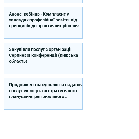
Анонс: вебінар «Комплаєнс у
закладах професійної освіти: від
принципів до практичних рішень»
Закупівля послуг з організації
Серпневої конференції (Київська
область)
Продовжено закупівлю на надання
послуг експерта зі стратегічного
планування регіонального
розвитку в сфері освіти в межах
реалізації Швейцарсько-
українського Проєкту DECIDE