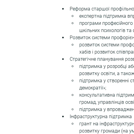
Реформа старшої профільної
експертна підтримка вп
програми професійного р
шкільних психологів та 
Розвиток системи профорієнта
розвиток системи профор
хабів і розвиток співпрац
Стратегічне планування розв
підтримка у розробці аб
розвитку освіти, а тако
підтримка у створенні с
демократії»;
консультативна підтримк
громад, управлінців осв
підтримка у впроваджен
Інфраструктурна підтримка 
грант на інфраструктурн
розвитку громади (на у