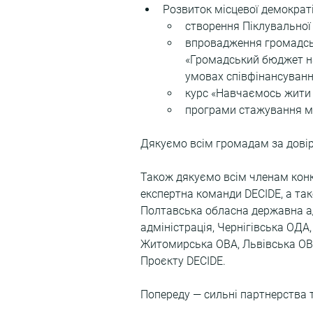
Розвиток місцевої демократі
створення Піклувальної 
впровадження громадськ
«Громадський бюджет на
умовах співфінансування
курс «Навчаємось жити в 
програми стажування мо
Дякуємо всім громадам за довіру
Також дякуємо всім членам конку
експертна команди DECIDE, а тако
Полтавська обласна державна ад
адміністрація, Чернігівська ОДА
Житомирська ОВА, Львівська ОВА
Проєкту DECIDE.
Попереду — сильні партнерства 