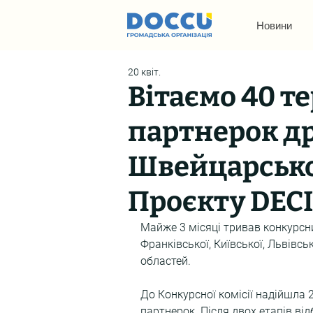
Новини
20 квіт.
Вітаємо 40 т
партнерок др
Швейцарсько
Проєкту DECI
Майже 3 місяці тривав конкурсни
Франківської, Київської, Львівськ
областей.
До Конкурсної комісії надійшла 
партнерок. Після двох етапів від