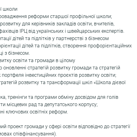
 школи  
ровадження реформи старшої профільної школи;
озвитку для керівників закладів освіти, вчителів, 
фахівців ІРЦ від українських і швейцарських експертів.
ції дітей та підлітків у партнерстві з бізнесом
ієнтації дітей та підлітків, створення профорієнтаційних 
і з бізнесом. 
итку освіти та громади в цілому  
о оновленні стратегій розвитку громади та стратегій 
ж портфеля інвестиційних проєктів розвитку освіти;
тратегій розвитку та трансформації шкіл «Школа дієвої 
а, тренінги та програми обміну досвідом для голів 
іти місцевих рад та депутатського корпусу;
ні ключових освітніх реформ.
 
ий проект громади у сфері освіти відповідно до стратегії 
мовах співфінансування).