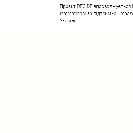
Проєкт DECIDE впроваджується ГО 
International за підтримки Embass
Україні.
Контакти
вул. Січових Стрільців, 77, офіс
514, м. Київ, 04053, Україна
Ел. пошта:
info@doccu.in.ua
ГО ДОККУ
БІБЛІО
Про ГО «ДОККУ»
Інфографік