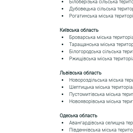
Білоберізька сільська терит
Дубовецька сільська терито
Рогатинська міська територ
Київська область
Броварська міська територі
Таращанська міська територ
Білогородська сільська тер
Ржищівська міська територі
Львівська область
Новороздільська міська тер
Шептицька міська територіа
Пустомитівська міська тери
Новояворівська міська тери
Одеська область
Авангардівська селищна тер
Південнівська міська терит