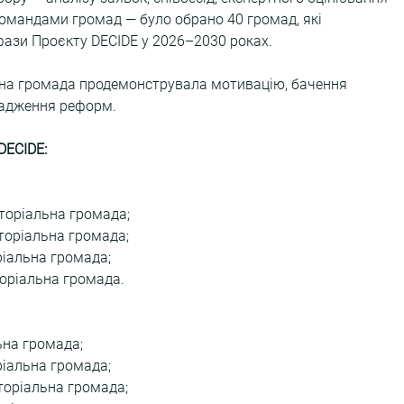
командами громад — було обрано 40 громад, які 
 фази Проєкту DECIDE у 2026–2030 роках.
жна громада продемонструвала мотивацію, бачення 
вадження реформ.
DECIDE:
торіальна громада;
торіальна громада;
ріальна громада;
оріальна громада.
ьна громада;
ріальна громада;
торіальна громада;