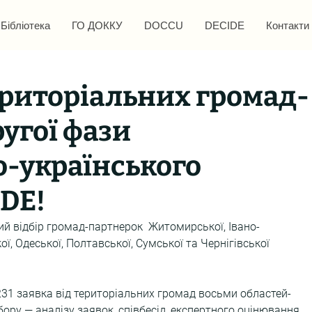
Бібліотека
ГО ДОККУ
DOCCU
DECIDE
Контакти
ериторіальних громад-
угої фази
-українського
DE!
й відбір громад-партнерок  Житомирської, Івано-
ої, Одеської, Полтавської, Сумської та Чернігівської 
231 заявка від територіальних громад восьми областей-
бору — аналізу заявок, співбесід, експертного оцінювання 