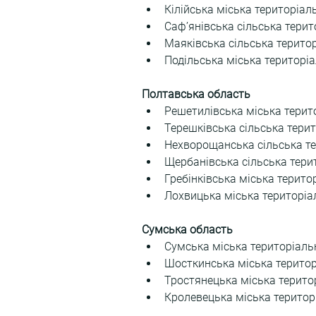
Кілійська міська територіал
Саф’янівська сільська терит
Маяківська сільська терито
Подільська міська територі
Полтавська область
Решетилівська міська терит
Терешківська сільська тери
Нехворощанська сільська те
Щербанівська сільська тери
Гребінківська міська терито
Лохвицька міська територіа
Сумська область
Сумська міська територіаль
Шосткинська міська територ
Тростянецька міська терито
Кролевецька міська територ