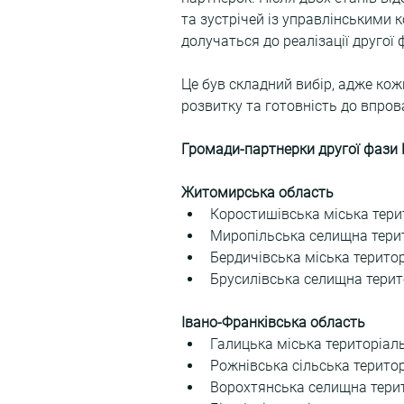
та зустрічей із управлінськими 
долучаться до реалізації другої
Це був складний вибір, адже ко
розвитку та готовність до впро
Громади-партнерки другої фази 
Житомирська область
Коростишівська міська тери
Миропільська селищна тери
Бердичівська міська терито
Брусилівська селищна терит
Івано-Франківська область
Галицька міська територіал
Рожнівська сільська терито
Ворохтянська селищна тери