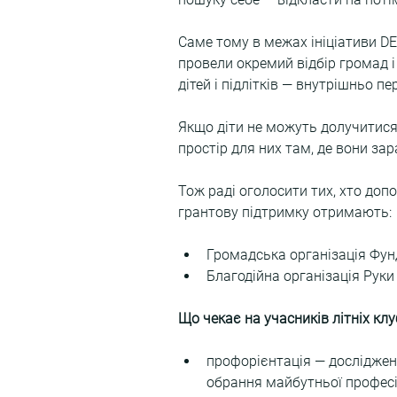
Саме тому в межах ініціативи DE
провели окремий відбір громад і 
дітей і підлітків — внутрішньо п
Якщо діти не можуть долучитися 
простір для них там, де вони зар
Тож раді оголосити тих, хто доп
грантову підтримку отримають:
Громадська організація Фунд
Благодійна організація Руки
Що чекає на учасників літніх клу
профорієнтація — дослідження
обрання майбутньої професі