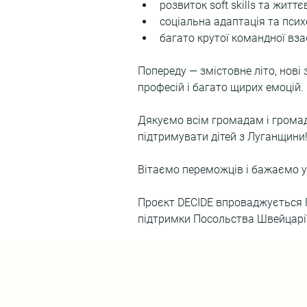
розвиток soft skills та житт
соціальна адаптація та пси
багато крутої командної вза
Попереду — змістовне літо, нові 
професій і багато щирих емоцій.
Дякуємо всім громадам і громад
підтримувати дітей з Луганщини
Вітаємо переможців і бажаємо усп
Проєкт DECIDE впроваджується ГО
підтримки Посольства Швейцарії 
Контакти