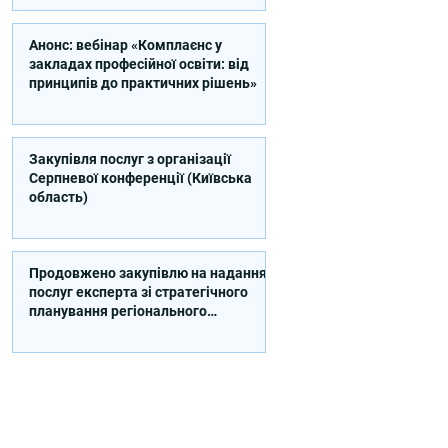
Анонс: вебінар «Комплаєнс у
закладах професійної освіти: від
принципів до практичних рішень»
Закупівля послуг з організації
Серпневої конференції (Київська
область)
Продовжено закупівлю на надання
послуг експерта зі стратегічного
планування регіонального
розвитку в сфері освіти в межах
реалізації Швейцарсько-
українського Проєкту DECIDE