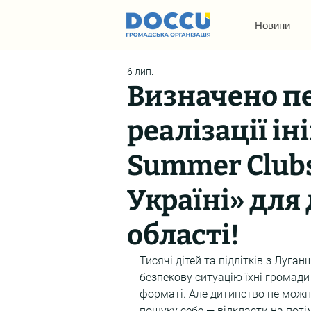
Новини
6 лип.
Визначено п
реалізації і
Summer Clubs
Україні» для
області!
Тисячі дітей та підлітків з Луган
безпекову ситуацію їхні громади
форматі. Але дитинство не можна
пошуку себе — відкласти на поті