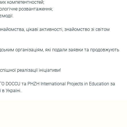
євих компетентностей;
хологічне розвантаження;
ємодії.
знайомства, цікаві активності, знайомство зі світом 
ським організаціям, які подали заявки та продовжують 
!
ішної реалізації ініціативи!
 DOCCU та PHZH International Projects in Education за 
в Україні.