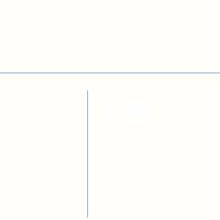
ТЕКА
а з децентралізації
я освітою
Цей сайт розроблено за підтри
ових осіб ОМС
Швейцарської Конфедерації в р
 ОТГ
проєктів
DOCCU
та
DECIDE
тів місцевих рад
вних службовців
та учениць
иків шкіл
ів