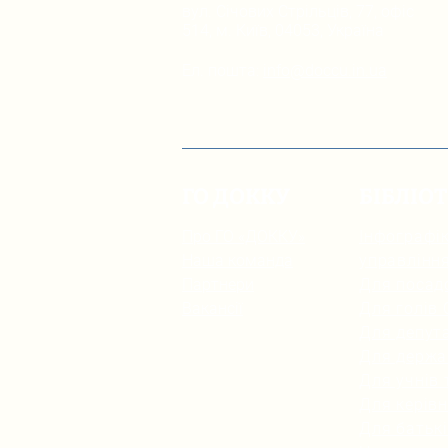
вул. Січових Стрільців, 77, офіс
514, м. Київ, 04053, Україна
Ел. пошта:
info@doccu.in.ua
ГО ДОККУ
БІБЛІО
Про ГО «ДОККУ»
Інфографік
Наша команда
управлінн
Партнери
Для посад
Вакансії
Для голів
Для депута
Для держа
Для учнів 
Для керівн
Для батьк