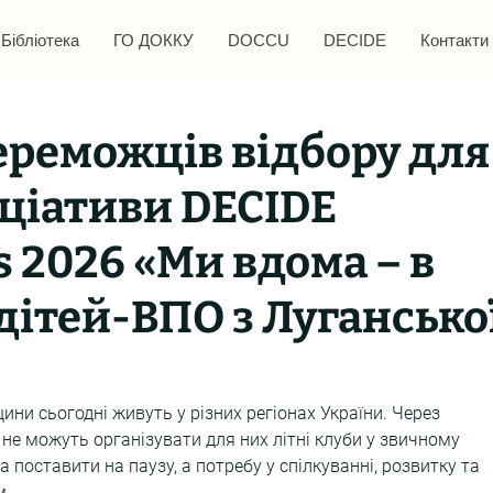
Бібліотека
ГО ДОККУ
DOCCU
DECIDE
Контакти
ереможців відбору для
ніціативи DECIDE
 2026 «Ми вдома – в
 дітей-ВПО з Лугансько
щини сьогодні живуть у різних регіонах України. Через 
 не можуть організувати для них літні клуби у звичному 
 поставити на паузу, а потребу у спілкуванні, розвитку та 
м.