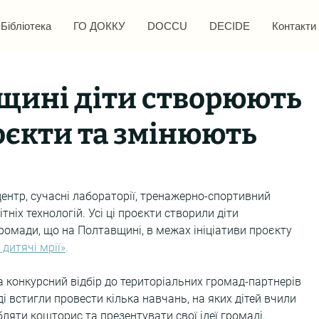
Бібліотека
ГО ДОККУ
DOCCU
DECIDE
Контакти
вщині діти створюють
оєкти та змінюють
центр, сучасні лабораторії, тренажерно-спортивний 
ніх технологій. Усі ці проєкти створили діти 
громади, що на Полтавщині, в межах ініціативи проєкту 
дитячі мрії»
.
 конкурсний відбір до територіальних громад-партнерів 
і встигли провести кілька навчань, на яких дітей вчили 
бляти кошторис та презентувати свої ідеї громаді.