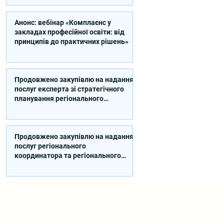
Анонс: вебінар «Комплаєнс у
закладах професійної освіти: від
принципів до практичних рішень»
Продовжено закупівлю на надання
послуг експерта зі стратегічного
планування регіонального
розвитку в сфері освіти в межах
реалізації Швейцарсько-
українського Проєкту DECIDE
Продовжено закупівлю на надання
послуг регіонального
координатора та регіонального
експерта/-ки із впровадження
Швейцарсько-українського
Проєкту DECIDE в Сумській області