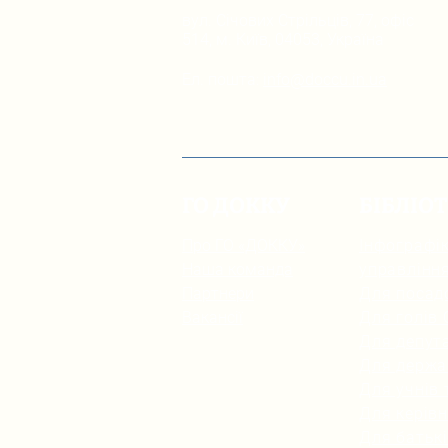
вул. Січових Стрільців, 77, офіс
514, м. Київ, 04053, Україна
Ел. пошта:
info@doccu.in.ua
ГО ДОККУ
БІБЛІО
Про ГО «ДОККУ»
Інфографік
Наша команда
управлінн
Партнери
Для посад
Вакансії
Для голів
Для депута
Для держа
Для учнів 
Для керівн
Для батьк