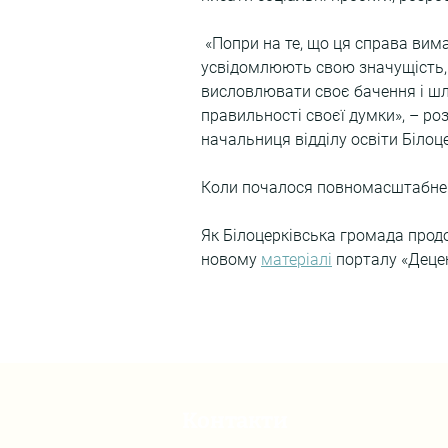
 «Попри на те, що ця справа вимагає затрат часу, дітей це окриляє. У такий спосіб вони 
усвідомлюють свою значущість,
висловлювати своє бачення і шля
правильності своєї думки», – ро
начальниця відділу освіти Білоце
Коли почалося повномасштабне 
Як Білоцерківська громада продо
новому 
матеріалі
 порталу «Деце
Контакти