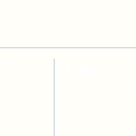
ТЕКА
а з децентралізації
я освітою
Цей сайт розроблено за підтри
ових осіб ОМС
Швейцарської Конфедерації в р
 ОТГ
проєктів
DOCCU
та
DECIDE
тів місцевих рад
вних службовців
та учениць
иків шкіл
ів