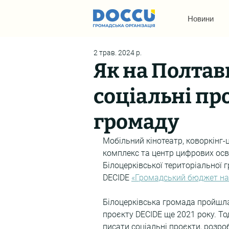
Новини
2 трав. 2024 р.
Як на Полта
соціальні пр
громаду
Мобільний кінотеатр, коворкінг-
комплекс та центр цифрових освіт
Білоцерківської територіальної 
DECIDE
«Громадський бюджет на 
Білоцерківська громада пройшла
проєкту DECIDE ще 2021 року. Тод
писати соціальні проєкти, розро