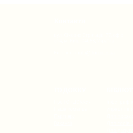
Контакти
вул. Січових Стрільців, 77, офіс
514, м. Київ, 04053, Україна
Ел. пошта:
info@doccu.in.ua
ГО ДОККУ
БІБЛІО
Про ГО «ДОККУ»
Інфографік
Наша команда
управлінн
Партнери
Для посад
Вакансії
Для голів
Для депута