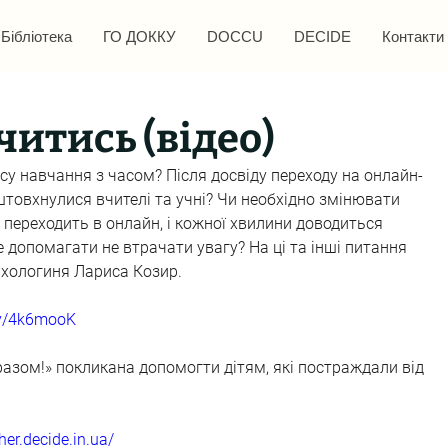
Бібліотека
ГО ДОККУ
DOCCU
DECIDE
Контакти
читись (відео)
су навчання з часом? Після досвіду переходу на онлайн-
товхнулися вчителі та учні? Чи необхідно змінювати 
а переходить в онлайн, і кожної хвилини доводиться 
допомагати не втрачати увагу? На ці та інші питання 
сихологиня Лариса Козир.
.ly/4k6mooK
азом!» покликана допомогти дітям, які постраждали від 
her.decide.in.ua/