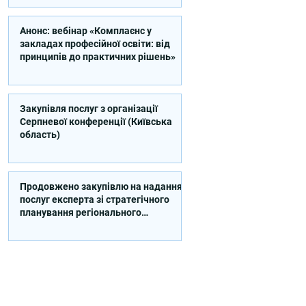
Анонс: вебінар «Комплаєнс у
закладах професійної освіти: від
принципів до практичних рішень»
Закупівля послуг з організації
Серпневої конференції (Київська
область)
Продовжено закупівлю на надання
послуг експерта зі стратегічного
планування регіонального
розвитку в сфері освіти в межах
реалізації Швейцарсько-
українського Проєкту DECIDE