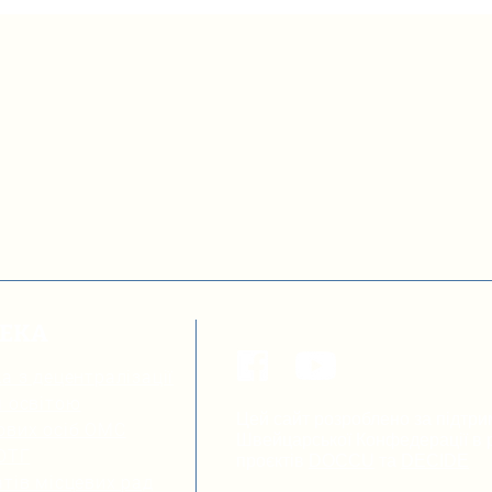
ТЕКА
а з децентралізації
я освітою
Цей сайт розроблено за підтри
ових осіб ОМС
Швейцарської Конфедерації в р
 ОТГ
проєктів
DOCCU
та
DECIDE
тів місцевих рад