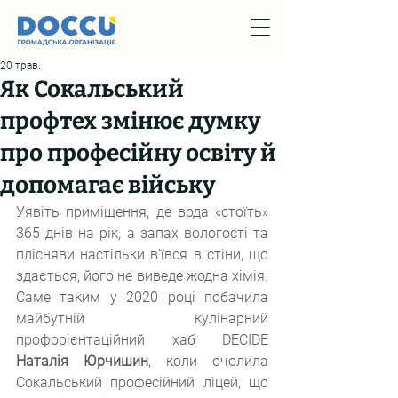
20 трав.
Як Сокальський
профтех змінює думку
про професійну освіту й
допомагає війську
Уявіть приміщення, де вода «стоїть» 
365 днів на рік, а запах вологості та 
плісняви настільки в’ївся в стіни, що 
здається, його не виведе жодна хімія. 
Саме таким у 2020 році побачила 
майбутній кулінарний 
профорієнтаційний хаб DECIDE 
Наталія Юрчишин
, коли очолила 
Сокальський професійний ліцей, що 