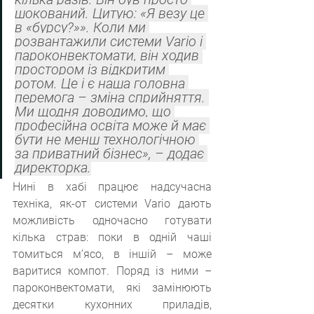
шокований. Цитую: «Я везу це 
в «бурсу?»». Коли ми 
розвантажили системи Vario і 
пароконвектомати, він ходив 
простором із відкритим 
ротом. Це і є наша головна 
перемога – зміна сприйняття. 
Ми щодня доводимо, що 
професійна освіта може й має 
бути не менш технологічною 
за приватний бізнес», – додає 
директорка.
Нині в хабі працює надсучасна 
техніка, як-от системи Vario дають 
можливість одночасно готувати 
кілька страв: поки в одній чаші 
томиться м’ясо, в іншій – може 
варитися компот. Поряд із ними – 
пароконвектомати, які замінюють 
десятки кухонних приладів, 