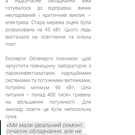
а надсучасне обладнання вже 
готувалося до відправки, виник 
несподіваний і критичний виклик – 
електрика. Стара мережа ліцею була 
розрахована на 45 кВт. Цього ледь 
вистачало на освітлення та кілька 
плит.
Експерти Обленерго пояснили: щоб 
запустити повноцінну лабораторію з 
пароконвектоматами, індукційними 
системами та потужними витяжками, 
потрібно мінімум 90 кВт. Ціна 
питання – понад 400 тисяч гривень 
на збільшення потужності. Для 
закладу освіти це була непосильна 
сума.
«
Ми мали ідеальний ремонт, 
сучасне обладнання, але не 