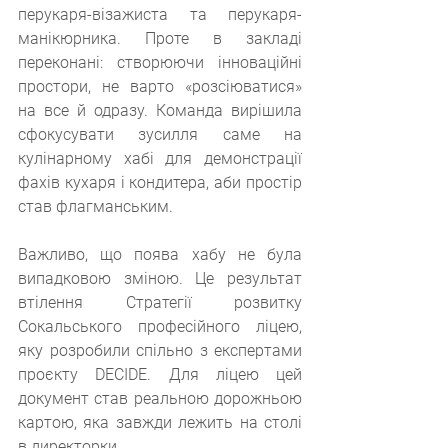
перукаря-візажиста та перукаря-
манікюрника. Проте в закладі 
переконані: створюючи інноваційні 
простори, не варто «розсіюватися» 
на все й одразу. Команда вирішила 
сфокусувати зусилля саме на 
кулінарному хабі для демонстрації 
фахів кухаря і кондитера, аби простір 
став флагманським.
Важливо, що поява хабу не була 
випадковою зміною. Це результат 
втілення Стратегії розвитку 
Сокальського професійного ліцею, 
яку розробили спільно з експертами 
проєкту DECIDE. Для ліцею цей 
документ став реальною дорожньою 
картою, яка завжди лежить на столі 
в директорки.