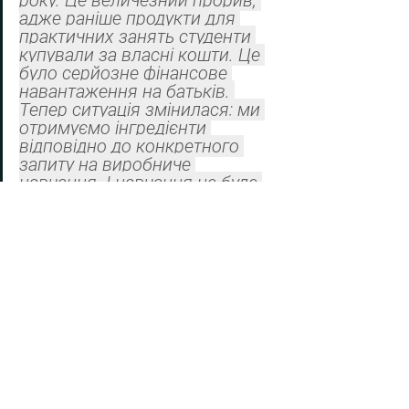
адже раніше продукти для 
практичних занять студенти 
купували за власні кошти. Це 
було серйозне фінансове 
навантаження на батьків. 
Тепер ситуація змінилася: ми 
отримуємо інгредієнти 
відповідно до конкретного 
запиту на виробниче 
навчання. І навчання не буде 
обмежуватися, до прикладу, 
лише приготуванням хека. На 
наш запит компанія може 
надати лосось, форель чи будь-
яку іншу рибу або м’ясо. Це ті 
продукти, які часто є 
непід’ємними для гаманців
батьків. Але це критично 
важлива практика», – 
наголошує директорка.
Серед інших – готельно-ресторанною 