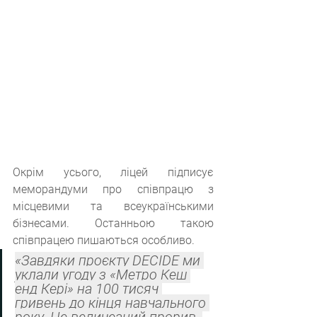
Окрім усього, ліцей підписує 
меморандуми про співпрацю з 
місцевими та всеукраїнськими 
бізнесами. Останньою такою 
співпрацею пишаються особливо.
«Завдяки проєкту DECIDE ми 
уклали угоду з «Метро Кеш 
енд Кері» на 100 тисяч 
гривень до кінця навчального 
року. Це величезний прорив, 