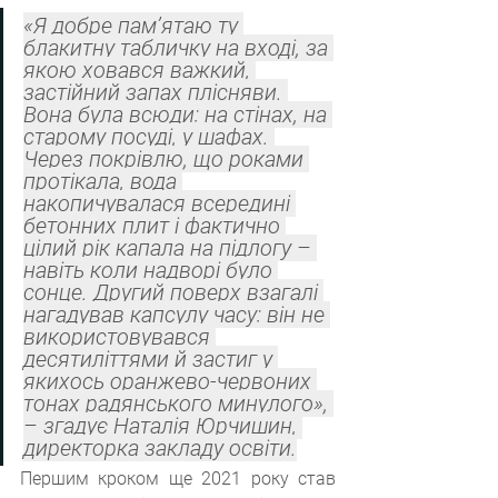
«Я добре пам’ятаю ту 
блакитну табличку на вході, за 
якою ховався важкий, 
застійний запах плісняви. 
Вона була всюди: на стінах, на 
старому посуді, у шафах. 
Через покрівлю, що роками 
протікала, вода 
накопичувалася всередині 
бетонних плит і фактично 
цілий рік капала на підлогу – 
навіть коли надворі було 
сонце. Другий поверх взагалі 
нагадував капсулу часу: він не 
використовувався 
десятиліттями й застиг у 
якихось оранжево-червоних 
тонах радянського минулого», 
– згадує Наталія Юрчишин, 
директорка закладу освіти.
Першим кроком ще 2021 року став 