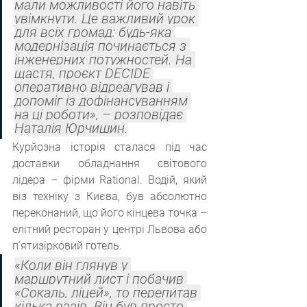
мали можливості його навіть 
увімкнути. Це важливий урок 
для всіх громад: будь-яка 
модернізація починається з 
інженерних потужностей. На 
щастя, проєкт DECIDE 
оперативно відреагував і 
допоміг із дофінансуванням 
на ці роботи», – розповідає 
Наталія Юрчишин.
Курйозна історія сталася під час 
доставки обладнання світового 
лідера – фірми Rational. Водій, який 
віз техніку з Києва, був абсолютно 
переконаний, що його кінцева точка – 
елітний ресторан у центрі Львова або 
п’ятизірковий готель.
«Коли він глянув у 
маршрутний лист і побачив 
«Сокаль, ліцей», то перепитав 
кілька разів. Він був просто 