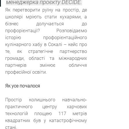
менеджерка проєкту DECIDE.
Як перетворити руїну на простір, де 
школярі мріють стати кухарями, а 
бізнес долучається до 
профорієнтації? Розповідаємо 
історію профорієнтаційного 
кулінарного хабу в Сокалі – кейс про 
те, як стратегічне партнерство 
громади, області та міжнародних 
партнерів змінює обличчя 
професійної освіти.
Як усе почалося
Простір колишнього навчально-
практичного центру харчових 
технологій площею 117 метрів 
квадратних був у катастрофічному 
стані.