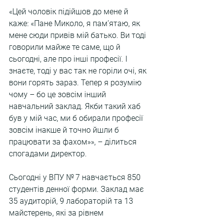
«Цей чоловік підійшов до мене й 
каже: «Пане Миколо, я пам’ятаю, як 
мене сюди привів мій батько. Ви тоді 
говорили майже те саме, що й 
сьогодні, але про інші професії. І 
знаєте, тоді у вас так не горіли очі, як 
вони горять зараз. Тепер я розумію 
чому – бо це зовсім інший 
навчальний заклад. Якби такий хаб 
був у мій час, ми б обирали професії 
зовсім інакше й точно йшли б 
працювати за фахом»», – ділиться 
спогадами директор.
Сьогодні у ВПУ № 7 навчається 850 
студентів денної форми. Заклад має 
35 аудиторій, 9 лабораторій та 13 
майстерень, які за рівнем 