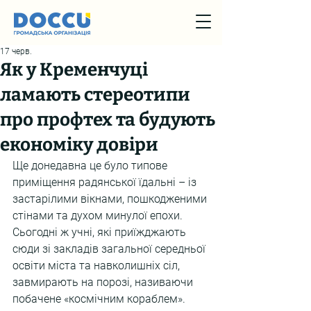
17 черв.
Як у Кременчуці
ламають стереотипи
про профтех та будують
економіку довіри
Ще донедавна це було типове 
приміщення радянської їдальні – із 
застарілими вікнами, пошкодженими 
стінами та духом минулої епохи. 
Сьогодні ж учні, які приїжджають 
сюди зі закладів загальної середньої 
освіти міста та навколишніх сіл, 
завмирають на порозі, називаючи 
побачене «космічним кораблем».