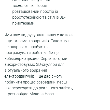
технологіях. Поряд 
розташований простір із 
робототехнікою та стіл із 3D-
принтерами.
«Ми вже надрукували нашого котика 
– це талісман зварників. Також тут 
школярі самі пробують 
програмувати роботів, і їм це 
неймовірно цікаво. Окрім того, ми 
використовуємо 3D-окуляри для 
віртуального збирання 
електродвигунів – це дає змогу 
побачити процес зсередини, перш 
ніж переходити до реального заліза», 
– розповідає Микола Несен.