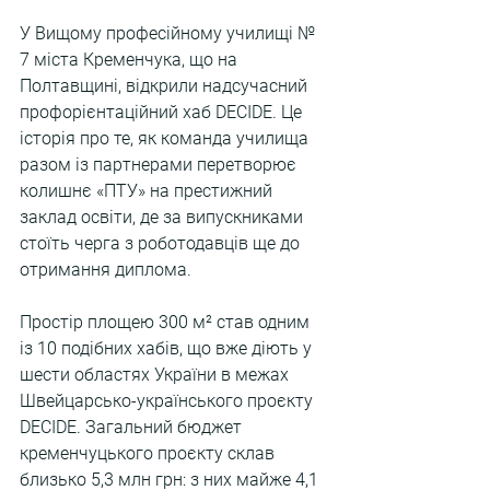
У Вищому професійному училищі № 
7 міста Кременчука, що на 
Полтавщині, відкрили надсучасний 
профорієнтаційний хаб DECIDE. Це 
історія про те, як команда училища 
разом із партнерами перетворює 
колишнє «ПТУ» на престижний 
заклад освіти, де за випускниками 
стоїть черга з роботодавців ще до 
отримання диплома.
Простір площею 300 м² став одним 
із 10 подібних хабів, що вже діють у 
шести областях України в межах 
Швейцарсько-українського проєкту 
DECIDE. Загальний бюджет 
кременчуцького проєкту склав 
близько 5,3 млн грн: з них майже 4,1 