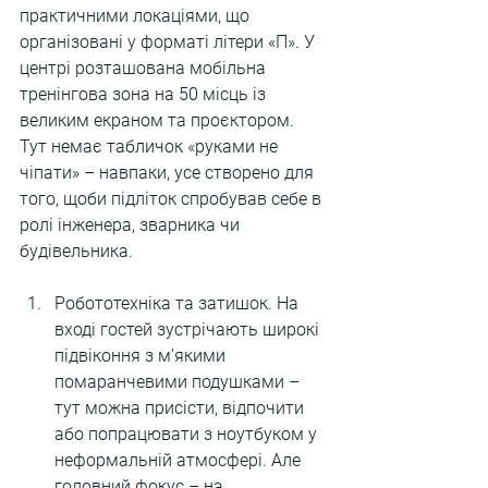
практичними локаціями, що 
організовані у форматі літери «П». У 
центрі розташована мобільна 
тренінгова зона на 50 місць із 
великим екраном та проєктором. 
Тут немає табличок «руками не 
чіпати» – навпаки, усе створено для 
того, щоби підліток спробував себе в 
ролі інженера, зварника чи 
будівельника.
Робототехніка та затишок. На 
вході гостей зустрічають широкі 
підвіконня з м’якими 
помаранчевими подушками – 
тут можна присісти, відпочити 
або попрацювати з ноутбуком у 
неформальній атмосфері. Але 
головний фокус – на 