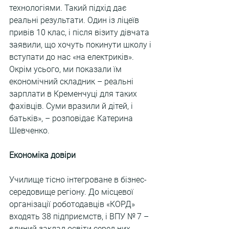
технологіями. Такий підхід дає 
реальні результати. Один із ліцеїв 
привів 10 клас, і після візиту дівчата 
заявили, що хочуть покинути школу і 
вступати до нас «на електриків». 
Окрім усього, ми показали їм 
економічний складник – реальні 
зарплати в Кременчуці для таких 
фахівців. Суми вразили й дітей, і 
батьків», – розповідає Катерина 
Шевченко.
Економіка довіри
Училище тісно інтегроване в бізнес-
середовище регіону. До місцевої 
організації роботодавців «КОРД» 
входять 38 підприємств, і ВПУ № 7 – 
єдиний заклад освіти серед них.