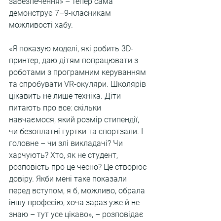
забезпечення» – тепер сама 
демонструє 7–9-класникам 
можливості хабу.
«Я показую моделі, які робить 3D-
принтер, даю дітям попрацювати з 
роботами з програмним керуванням 
та спробувати VR-окуляри. Школярів 
цікавить не лише техніка. Діти 
питають про все: скільки 
навчаємося, який розмір стипендії, 
чи безоплатні гуртки та спортзали. І 
головне – чи злі викладачі? Чи 
харчують? Хто, як не студент, 
розповість про це чесно? Це створює 
довіру. Якби мені таке показали 
перед вступом, я б, можливо, обрала 
іншу професію, хоча зараз уже й не 
знаю – тут усе цікаво», – розповідає 