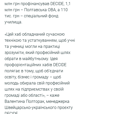
млн грн профінансував DECIDE, 1,1 
млн грн – Полтавська ОВА, а 110 
тис. грн – спеціальний фонд 
училища.
«Цей хаб обладнаний сучасною 
технікою та устаткуванням, щоб учні 
та учениці могли на практиці 
зрозуміти, який професійний шлях 
обрати в майбутньому. Ідея 
профорієнтаційних хабів DECIDE 
полягає в тому, щоб об’єднати 
освіту, бізнес і громаду – щоб 
молодь обирала свій професійний 
шлях на підприємствах у своїй 
громаді або області», – каже 
Валентина Полторак, менеджерка 
Швейцарсько-українського проєкту 
DECIDE.