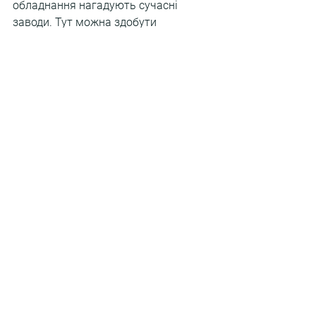
обладнання нагадують сучасні 
заводи. Тут можна здобути 
затребувані фахи:
кваліфікованого робітника
Електромонтер із ремонту 
та обслуговування 
електроустаткування;
Верстатник широкого 
профілю;
Оператор верстатів з 
числовим програмним 
керуванням (ЧПК);
Зварник (ручне, 
напівавтоматичне та 
аргонодугове зварювання);
Оператор з обробки 
інформації та програмного 
забезпечення;