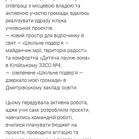
співпраці з місцевою владою та 
активною участю громади, вдалось 
реалізувати одразу кілька 
учнівських проєктів:
— новий простір для відпочинку й 
свят — «Шкільне подвір’я — 
майданчик мрії, територія радості» 
та комфортна «Дитяча лаунж-зона» 
в Кілійському ЗЗСО №4;
—  озеленене «Шкільне подвір’я — 
дзеркало моєї громади» в 
Дмитрівському закладі освіти.
Цьому передувала активна робота, 
адже учні самі розробляли проєкти, 
навчались командній роботі, 
вчилися планувати бюджет на 
проєкти, проводити агітацію та 