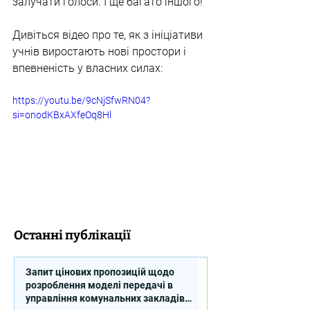
залучати голоси. І ще багато іншого!
Дивіться відео про те, як з ініціативи 
учнів виростають нові простори і 
впевненість у власних силах:
https://youtu.be/9cNjSfwRN04?
si=onodKBxAXfeOq8Hl
Останні публікації
Запит цінових пропозицій щодо
розроблення моделі передачі в
управління комунальних закладів