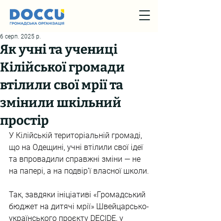
6 серп. 2025 р.
Як учні та учениці
Кілійської громади
втілили свої мрії та
змінили шкільний
простір
У Кілійській територіальній громаді, 
що на Одещині, учні втілили свої ідеї 
та впровадили справжні зміни — не 
на папері, а на подвірʼї власної школи.
Так, завдяки ініціативі «Громадський 
бюджет на дитячі мрії» Швейцарсько-
українського проєкту DECIDE, у 