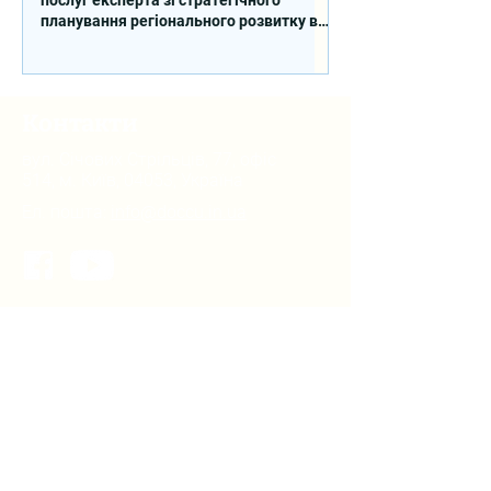
планування регіонального розвитку в
сфері освіти в межах реалізації
Швейцарсько-українського Проєкту
DECIDE
Контакти
вул. Січових Стрільців, 77, офіс
514, м. Київ, 04053, Україна
Ел. пошта:
info@doccu.in.ua
ГО ДОККУ
Про ГО «ДОККУ»
Наша команда
Партнери
Вакансії