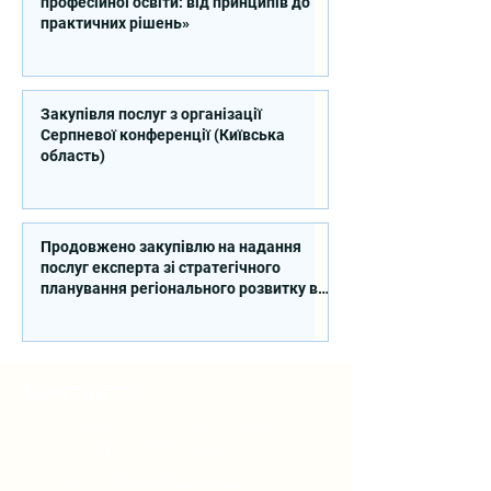
професійної освіти: від принципів до
практичних рішень»
Закупівля послуг з організації
Серпневої конференції (Київська
область)
Продовжено закупівлю на надання
послуг експерта зі стратегічного
планування регіонального розвитку в
сфері освіти в межах реалізації
Швейцарсько-українського Проєкту
DECIDE
Контакти
вул. Січових Стрільців, 77, офіс
514, м. Київ, 04053, Україна
Ел. пошта:
info@doccu.in.ua