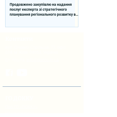
Продовжено закупівлю на надання
послуг експерта зі стратегічного
планування регіонального розвитку в
сфері освіти в межах реалізації
Швейцарсько-українського Проєкту
DECIDE
Контакти
вул. Січових Стрільців, 77, офіс
514, м. Київ, 04053, Україна
Ел. пошта:
info@doccu.in.ua
ГО ДОККУ
Про ГО «ДОККУ»
Наша команда