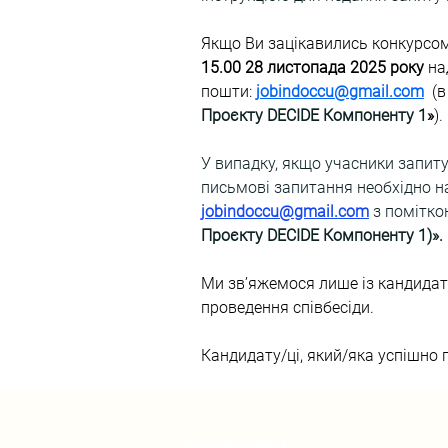
Якщо Ви зацікавились конкурсом
15.00 28 листопада 2025 року
 на
пошти: 
jobindoccu@gmail.com
  (
Проєкту DECIDE Компоненту 1
»
)
.
У випадку, якщо учасники запиту
письмові запитання необхідно н
jobindoccu@gmail.com
з помітко
Проєкту DECIDE Компоненту 1)».
Ми зв’яжемося лише із кандидат
проведення співбесіди.
Кандидату/ці, який/яка успішно 
Контакти