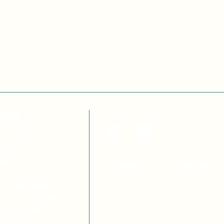
ТЕКА
а з децентралізації
я освітою
Цей сайт розроблено за підтри
ових осіб ОМС
Швейцарської Конфедерації в р
 ОТГ
проєктів
DOCCU
та
DECIDE
тів місцевих рад
вних службовців
та учениць
иків шкіл