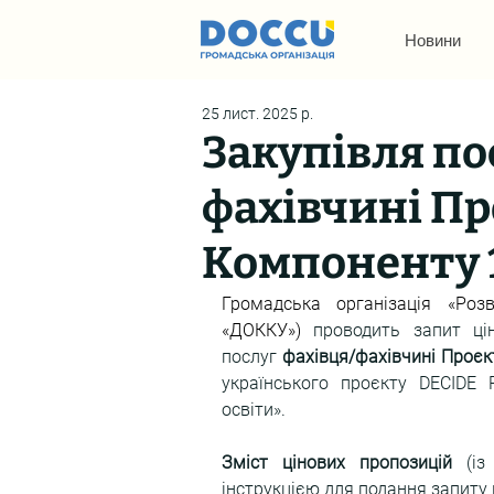
Новини
25 лист. 2025 р.
Закупівля по
фахівчині Пр
Компоненту 
Громадська організація «Розв
«ДОККУ») 
проводить запит цін
послуг
фахівця/фахівчині Проєк
українського проєкту DECIDE 
освіти».
Зміст цінових пропозицій 
(і
інструкцією для подання запит