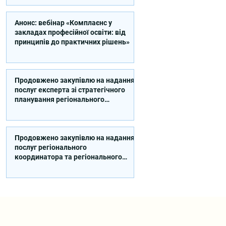
Анонс: вебінар «Комплаєнс у
закладах професійної освіти: від
принципів до практичних рішень»
Продовжено закупівлю на надання
послуг експерта зі стратегічного
планування регіонального
розвитку в сфері освіти в межах
реалізації Швейцарсько-
українського Проєкту DECIDE
Продовжено закупівлю на надання
послуг регіонального
координатора та регіонального
експерта/-ки із впровадження
Швейцарсько-українського
Проєкту DECIDE в Сумській області