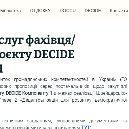
Бібліотека
ГО ДОККУ
DOCCU
DECIDE
Контакти
слуг фахівця/
оєкту DECIDE
1
иток громадянських компетентностей в Україні» (ГО 
ових пропозиції серед постачальників щодо закупівлі 
ту DECIDE Компоненту 1
в межах реалізації Швейцарсько-
Phase 2 «Децентралізація для розвитку демократичної 
з технічним завданням, супровідними документами та 
у можна ознайомитися за посиланням 
ТУТ
).