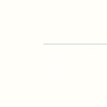
вул. Січових Стрільців, 77, офіс
514, м. Київ, 04053, Україна
Ел. пошта:
info@doccu.in.ua
ГО ДОККУ
БІБЛІО
Про ГО «ДОККУ»
Інфографік
Наша команда
управлінн
Партнери
Для посад
Вакансії
Для голів
Для депута
Для держа
Для учнів 
Для керівн