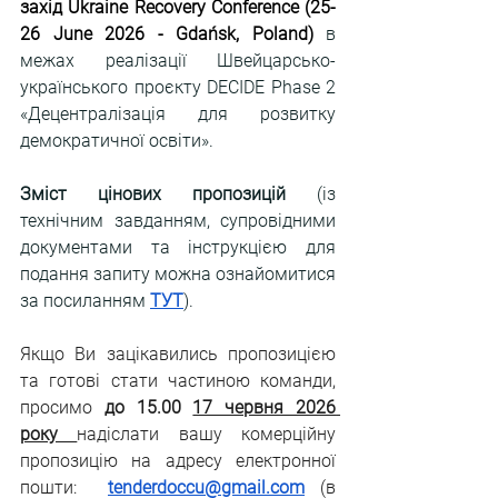
захід Ukraine Recovery Conference (25-
26 June 2026 - Gdańsk, Poland)
 в 
межах реалізації Швейцарсько-
українського проєкту DECIDE Phase 2 
«Децентралізація для розвитку 
демократичної освіти».
Зміст цінових пропозицій 
(із 
технічним завданням, супровідними 
документами та інструкцією для 
подання запиту можна ознайомитися 
за посиланням 
ТУТ
).
Якщо Ви зацікавились пропозицією 
та готові стати частиною команди, 
просимо 
до 15.00 
17 червня 2026 
року
надіслати вашу комерційну 
пропозицію на адресу електронної 
пошти: 
tenderdoccu@gmail.com
 (в 