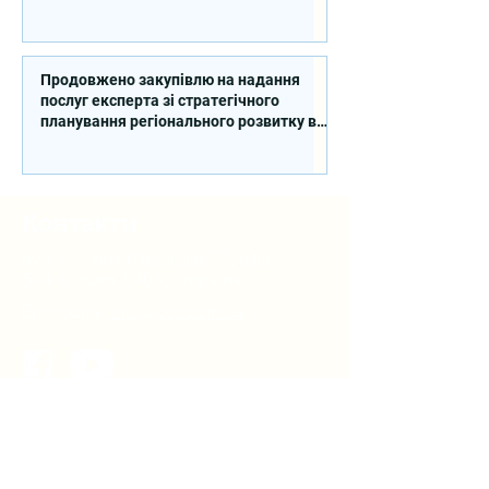
Продовжено закупівлю на надання
послуг експерта зі стратегічного
планування регіонального розвитку в
сфері освіти в межах реалізації
Швейцарсько-українського Проєкту
DECIDE
Контакти
вул. Січових Стрільців, 77, офіс
514, м. Київ, 04053, Україна
Ел. пошта:
info@doccu.in.ua
ГО ДОККУ