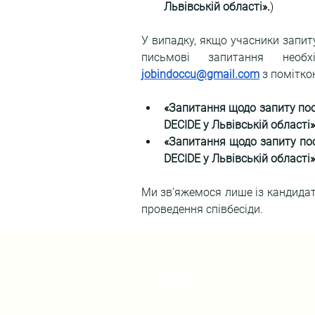
Львівській
 області
».
)
У випадку, якщо учасники запиту
jobindoccu@gmail.com
з помітко
«
Запитання щодо запиту пос
DECIDE 
у Львівській
 області
»
«
Запитання щодо запиту пос
DECIDE 
у Львівській
 області
»
Ми зв’яжемося лише із кандидат
проведення співбесіди.
Контакти
вул. Січових Стрільців, 77, офіс