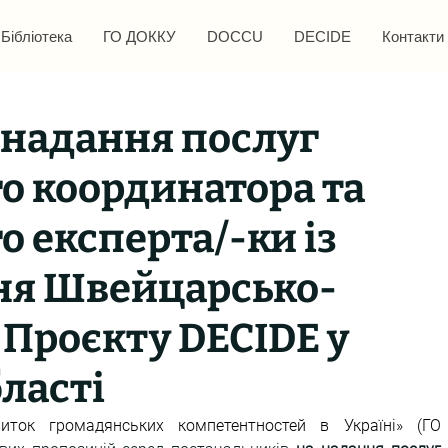
Бібліотека
ГО ДОККУ
DOCCU
DECIDE
Контакти
 надання послуг
о координатора та
о експерта/-ки із
я Швейцарсько-
 Проєкту DECIDE у
бласті
иток громадянських компетентностей в Україні» (ГО 