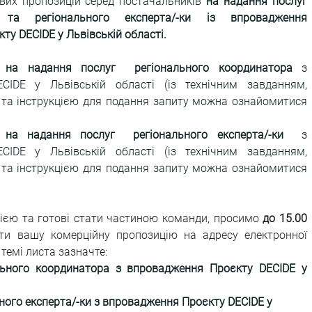
вих пропозицій серед постачальників 
на надання послуг 
 та регіонального експерта/-ки із впровадження 
кту DECIDE 
у Львівській
 області.
й на надання послуг  регіонального координатора
 з 
ECIDE 
у Львівській
 області (із технічним завданням, 
та інструкцією для подання запиту можна ознайомитися 
 на надання послуг  регіонального експерта/-ки 
 з 
ECIDE 
у Львівській
 області (із технічним завданням, 
та інструкцією для подання запиту можна ознайомитися 
ією та готові стати частиною команди, просимо 
до 15.00 
ати вашу комерційну пропозицію на адресу електронної 
в темі листа зазначте: 
льного координатора з впровадження Проєкту DECIDE 
у 
ьного експерта/-ки з впровадження Проєкту DECIDE 
у 