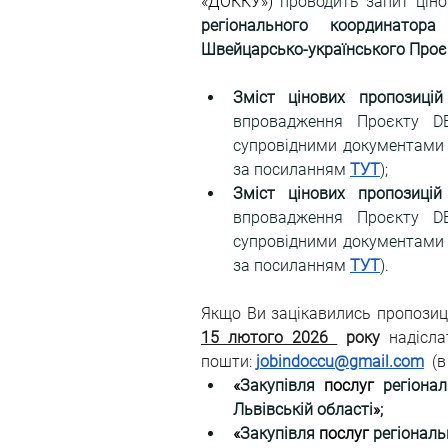
«ДОККУ») 
проводить запит ціно
регіонального координатора
Швейцарсько-українського Проє
Зміст цінових пропозиці
впровадження Проєкту D
супровідними документами 
за посиланням 
ТУТ
);
Зміст цінових пропозицій
впровадження Проєкту D
супровідними документами 
за посиланням 
ТУТ
).
Якщо Ви зацікавились пропозиц
15 лютого 2026 
 року
 надісл
пошти: 
jobindoccu@gmail.com
 (
«
Закупівля 
послуг
 регіона
Львівській 
області
»
;
«
Закупівля 
послуг
 регіонал