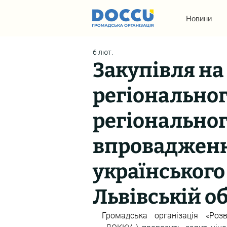
Новини
6 лют.
Закупівля на
регіональног
регіональног
впровадженн
українського
Львівській о
Громадська організація «Розв