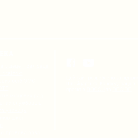
ТЕКА
а з децентралізації
я освітою
Цей сайт розроблено за підтри
ових осіб ОМС
Швейцарської Конфедерації в р
 ОТГ
проєктів
DOCCU
та
DECIDE
тів місцевих рад
вних службовців
та учениць
иків шкіл
ів
о-правова база