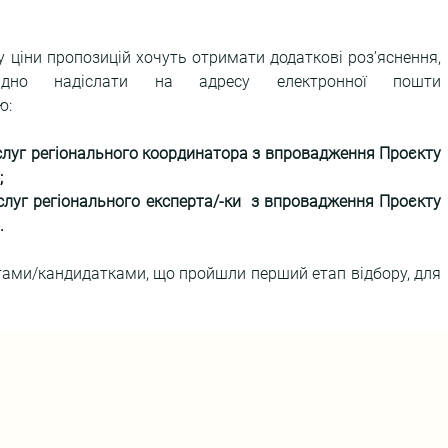
 ціни пропозицій хочуть отримати додаткові роз’яснення, 
письмові запитання необхідно надіслати на адресу електронної пошти 
ю:
луг регіонального координатора з впровадження Проєкту 
;
луг регіонального експерта/-ки  з впровадження Проєкту 
.
ами/кандидатками, що пройшли перший етап відбору, для 