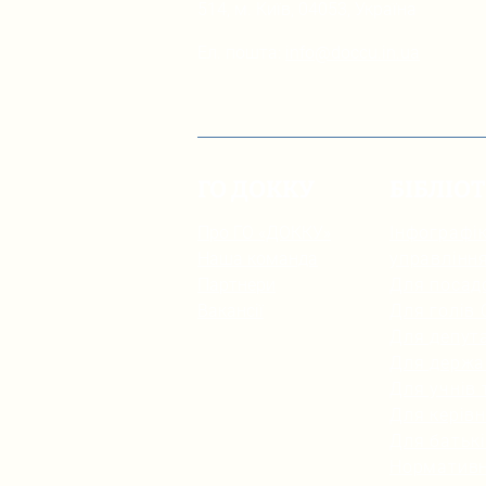
514, м. Київ, 04053, Україна
Ел. пошта:
info@doccu.in.ua
ГО ДОККУ
БІБЛІО
Про ГО «ДОККУ»
Інфографік
Наша команда
управлінн
Партнери
Для посад
Вакансії
Для голів
Для депута
Для держа
Для учнів 
Для керівн
Для батьк
Нормативн