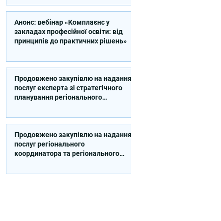
Анонс: вебінар «Комплаєнс у
закладах професійної освіти: від
принципів до практичних рішень»
Продовжено закупівлю на надання
послуг експерта зі стратегічного
планування регіонального
розвитку в сфері освіти в межах
реалізації Швейцарсько-
українського Проєкту DECIDE
Продовжено закупівлю на надання
послуг регіонального
координатора та регіонального
експерта/-ки із впровадження
Швейцарсько-українського
Проєкту DECIDE в Сумській області