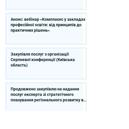
Анонс: вебінар «Комплаєнс у закладах
професійної освіти: від принципів до
практичних рішень»
Закупівля послуг з організації
Серпневої конференції (Київська
область)
Продовжено закупівлю на надання
послуг експерта зі стратегічного
планування регіонального розвитку в
сфері освіти в межах реалізації
Швейцарсько-українського Проєкту
DECIDE
Контакти