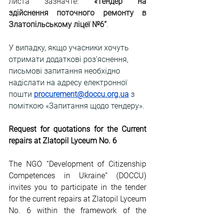
листа зазначте: 
«Тендер на 
здійснення поточного ремонту в 
Златопільському ліцеї №6
”
.
У випадку, якщо учасники хочуть 
отримати додаткові роз’яснення, 
письмові запитання необхідно 
надіслати на адресу електронної 
пошти 
procurement@doccu.org.ua
 з 
поміткою «Запитання щодо тендеру».
Request for quotations for the Current 
repairs at Zlatopil Lyceum No. 6
The NGO “Development of Citizenship 
Competences in Ukraine” (DOCCU) 
invites you to participate in the tender 
for the current repairs at Zlatopil Lyceum 
No. 6 within the framework of the 