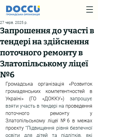
27 черв. 2025 р.
Запрошення до участі в
тендері на здійснення
поточного ремонту в
Златопільському ліцеї
№6
Громадська організація «Розвиток 
громадянських компетентностей в 
Україні» (ГО «ДОККУ») 
запрошує 
взяти участь в тендері на 
проведення 
поточного ремонту у 
Златопільському ліцеї №6 в межах 
проєкту 
“Підвищення рівня безпечної 
освіти для дітей та підлітків, які 