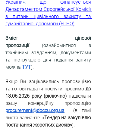
України
»
, що фінансується 
Департаментом Європейської Комісії 
з питань цивільного захисту та 
гуманітарної допомоги (ECHO)
.
Зміст цінової 
пропозиції
 (ознайомитися з 
технічним завданням, документами 
та інструкцією для подання запиту 
можна
ТУТ
).
Якщо Ви зацікавились пропозицією 
та готові надати послуги, просимо 
до 
13.06.2026 року (включно)
 надіслати 
вашу комерційну пропозицію 
procurement@doccu.org.ua
(в темі 
листа зазначте: 
«Тендер на закупівлю 
постачання жорстких дисків
»
)
.