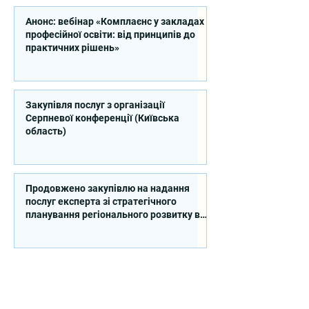
Анонс: вебінар «Комплаєнс у закладах
професійної освіти: від принципів до
практичних рішень»
Закупівля послуг з організації
Серпневої конференції (Київська
область)
Продовжено закупівлю на надання
послуг експерта зі стратегічного
планування регіонального розвитку в
сфері освіти в межах реалізації
Швейцарсько-українського Проєкту
DECIDE
Контакти
вул. Січових Стрільців, 77, офіс