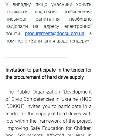
У випадку, якщо учасники хочуть 
отримати додаткові роз’яснення, 
письмові запитання необхідно 
надіслати на адресу електронної 
пошти 
procurement@doccu.org.ua
 з 
поміткою «Запитання щодо тендеру».
________________________________________
_____________________________
Invitation to participate in the tender for 
the procurement of hard drive supply
The Public Organization ‘Development 
of Civic Competencies in Ukraine’ (NGO 
‘DOKKU’) invites you to participate in a 
tender for the
supply of hard drives with 
lots within the framework of the project 
‘Improving Safe Education for Children 
and Adolescents Affected by War in 