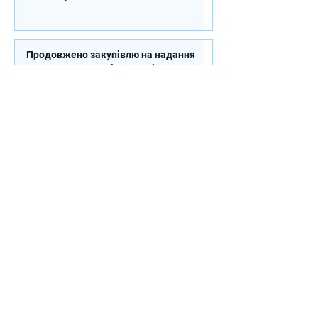
Продовжено закупівлю на надання
послуг експерта зі стратегічного
планування регіонального розвитку в
сфері освіти в межах реалізації
Швейцарсько-українського Проєкту
DECIDE
Контакти
вул. Січових Стрільців, 77, офіс
514, м. Київ, 04053, Україна
Ел. пошта:
info@doccu.in.ua
ГО ДОККУ