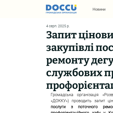
Новини
4 серп. 2025 р.
Запит цінов
закупівлі по
ремонту дегу
службових 
профорієнта
Громадська організація «Розв
послуги з поточного ремон
профорієнтаційного хабу у Ко