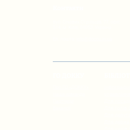
Контакти
вул. Січових Стрільців, 77, офіс
514, м. Київ, 04053, Україна
Ел. пошта:
info@doccu.in.ua
ГО ДОККУ
БІБЛІО
Про ГО «ДОККУ»
Інфографік
Наша команда
управлінн
Партнери
Для посад
Вакансії
Для голів
Для депута
Для держа
Для учнів 