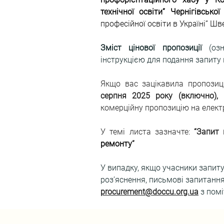
технічної освіти” Чернігівсько
професійної освіти в Україні” Ш
Зміст цінової пропозиції
 (оз
інструкцією для подання запиту
Якщо вас зацікавила пропозиц
серпня 2025 року (включно), 
комерційну пропозицію на елект
У темі листа зазначте: 
“Запит 
ремонту
”
У випадку, якщо учасники запиту
роз’яснення, письмові запитання
procurement@doccu.org.ua
 з пом