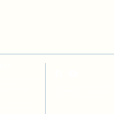
ТЕКА
а з децентралізації
я освітою
Цей сайт розроблено за підтри
ових осіб ОМС
Швейцарської Конфедерації в р
 ОТГ
проєктів
DOCCU
та
DECIDE
тів місцевих рад
вних службовців
та учениць