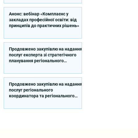
Анонс: вебінар «Комплаєнс у
закладах професійної освіти: від
принципів до практичних рішень»
Продовжено закупівлю на надання
послуг експерта зі стратегічного
планування регіонального
розвитку в сфері освіти в межах
реалізації Швейцарсько-
українського Проєкту DECIDE
Продовжено закупівлю на надання
послуг регіонального
координатора та регіонального
експерта/-ки із впровадження
Швейцарсько-українського
Проєкту DECIDE в Сумській області