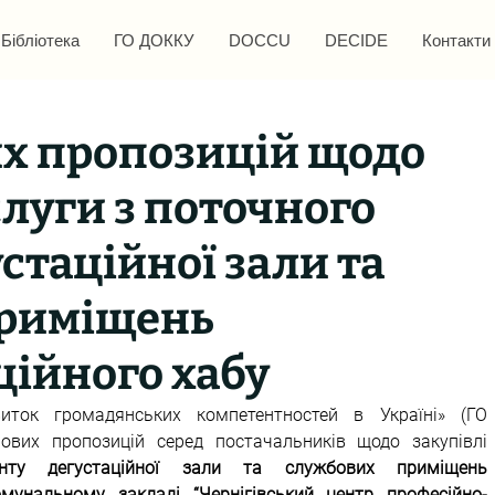
Бібліотека
ГО ДОККУ
DOCCU
DECIDE
Контакти
их пропозицій щодо
слуги з поточного
стаційної зали та
приміщень
ційного хабу
иток громадянських компетентностей в Україні» (ГО 
«ДОККУ») проводить запит цінових пропозицій серед постачальників щодо закупівлі 
ту дегустаційної зали та службових приміщень 
мунальному закладі “Чернігівський центр професійно-