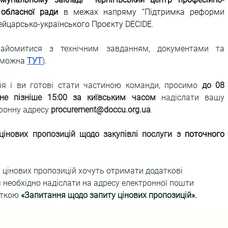
ї обласної ради 
в межах 
напряму “Підтримка реформи 
вейцарсько-українського Проєкту DECIDE.
найомитися з технічним завданням, документами та 
 можна 
ТУТ
).
ія і ви готові стати частиною команди, просимо 
до 08 
не пізніше 15:00 за київським часом
 надіслати вашу 
ронну адресу 
procurement@doccu.org.ua
.
цінових пропозицій щодо закупівлі послуги з 
поточного 
 цінових пропозицій хочуть отримати додаткові 
 необхідно надіслати на адресу електронної пошти 
іткою 
«Запитання щодо запиту цінових пропозицій».