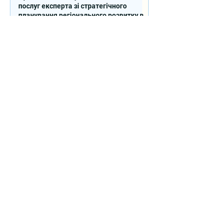
послуг експерта зі стратегічного
планування регіонального розвитку в
сфері освіти в межах реалізації
Швейцарсько-українського Проєкту
DECIDE
Контакти
вул. Січових Стрільців, 77, офіс
514, м. Київ, 04053, Україна
Ел. пошта:
info@doccu.in.ua
ГО ДОККУ
Про ГО «ДОККУ»
Наша команда
Партнери