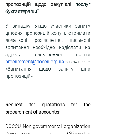
пропозицій щодо закупівлі 
послуг 
бухгалтера/ки”
.
У випадку, якщо учасники запиту 
цінових пропозицій хочуть отримати 
додаткові роз’яснення, письмові 
запитання необхідно надіслати на 
адресу електронної пошти 
procurement@doccu.org.ua
 з поміткою 
«Запитання щодо запиту ціни 
пропозицій».
________________________________________
_____________________________
Request for quotations for the 
procurement of accounter
DOCCU Non-governmental organization 
Development of Citizenship 