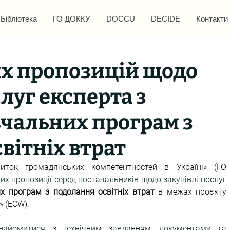
Бібліотека
ГО ДОККУ
DOCCU
DECIDE
Контакти
их пропозицій щодо
луг експерта з
вчальних програм з
вітніх втрат
иток громадянських компетентностей в Україні» (ГО 
проводить запит цінових пропозиції серед постачальників щодо закупівлі послуг 
х програм з подолання освітніх втрат
в межах проєкту 
 (ECW). 
найомитися з технічним завданням, документами та 