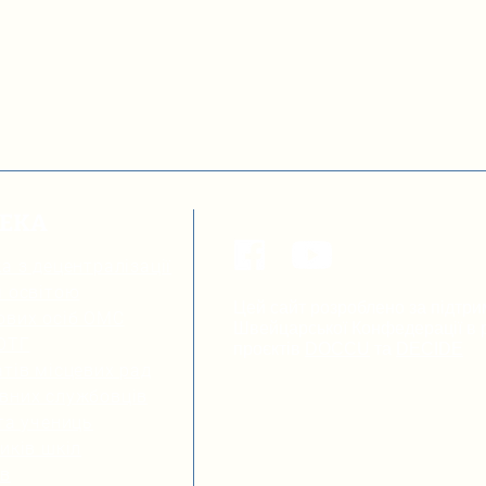
ТЕКА
а з децентралізації
я освітою
Цей сайт розроблено за підтри
ових осіб ОМС
Швейцарської Конфедерації в р
 ОТГ
проєктів
DOCCU
та
DECIDE
тів місцевих рад
вних службовців
та учениць
иків шкіл
ів