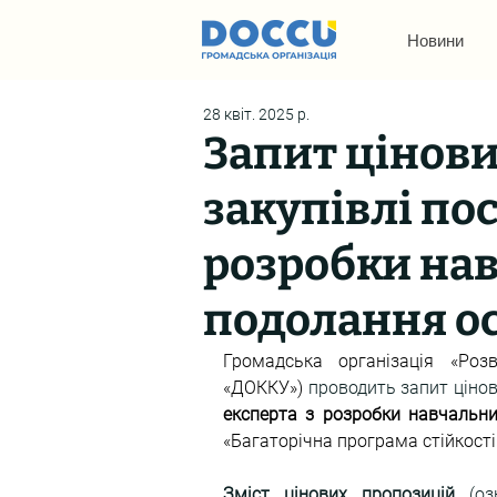
Новини
28 квіт. 2025 р.
Запит цінов
закупівлі пос
розробки на
подолання ос
Громадська організація «Розв
«ДОККУ») 
експерта з розробки навчальни
«Багаторічна програма стійкості»
Зміст цінових пропозицій
 (оз