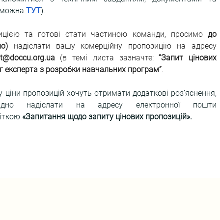
 можна 
ТУТ
).
ицією та готові стати частиною команди, просимо 
до 
о)
 надіслати вашу комерційну пропозицію на адресу 
t@doccu.org.ua
 (в темі листа зазначте: 
”Запит цінових 
уг експерта з розробки навчальних програм”
.
 ціни пропозицій хочуть отримати додаткові роз’яснення, 
письмові запитання необхідно надіслати на адресу електронної пошти 
іткою 
«Запитання щодо запиту цінових пропозицій».