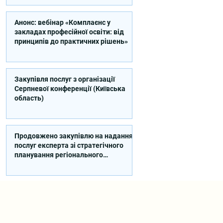
Анонс: вебінар «Комплаєнс у
закладах професійної освіти: від
принципів до практичних рішень»
Закупівля послуг з організації
Серпневої конференції (Київська
область)
Продовжено закупівлю на надання
послуг експерта зі стратегічного
планування регіонального
розвитку в сфері освіти в межах
реалізації Швейцарсько-
українського Проєкту DECIDE