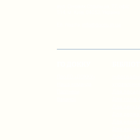
вул. Січових Стрільців, 77, офіс
514, м. Київ, 04053, Україна
Ел. пошта:
info@doccu.in.ua
ГО ДОККУ
БІБЛІО
Про ГО «ДОККУ»
Інфографік
Наша команда
управлінн
Партнери
Для посад
Вакансії
Для голів
Для депута
Для держа
Для учнів 
Для керівн
Для батьк