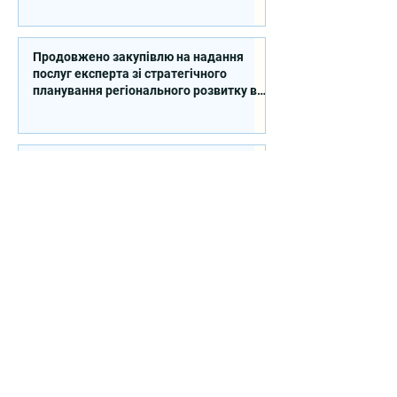
Продовжено закупівлю на надання
послуг експерта зі стратегічного
планування регіонального розвитку в
сфері освіти в межах реалізації
Швейцарсько-українського Проєкту
DECIDE
Продовжено закупівлю на надання
послуг регіонального координатора та
регіонального експерта/-ки із
впровадження Швейцарсько-
українського Проєкту DECIDE в
Сумській області
Контакти
вул. Січових Стрільців, 77, офіс
514, м. Київ, 04053, Україна
Ел. пошта:
info@doccu.in.ua