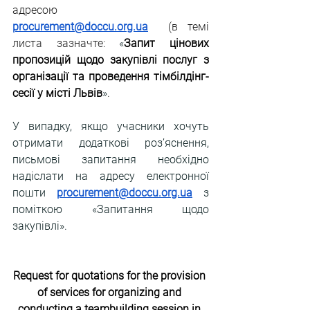
адресою 
procurement@doccu.org.ua
(в темі 
листа зазначте: 
«
Запит цінових 
пропозицій щодо закупівлі послуг з 
організації та проведення тімбілдінг-
сесії у місті Львів
»
.
У випадку, якщо учасники хочуть 
отримати додаткові роз’яснення, 
письмові запитання необхідно 
надіслати на адресу електронної 
пошти 
procurement@doccu.org.ua
 з 
поміткою «Запитання щодо 
закупівлі».
Request for quotations for the provision 
of services for organizing and 
conducting a teambuilding session in 