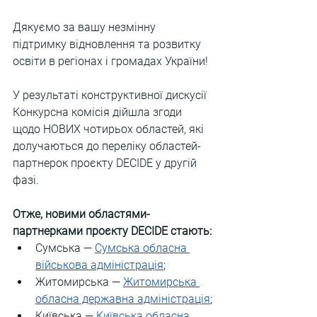
Дякуємо за вашу незмінну 
підтримку відновлення та розвитку 
освіти в регіонах і громадах України!
У результаті конструктивної дискусії 
Конкурсна комісія дійшла згоди 
щодо НОВИХ чотирьох областей, які 
долучаються до переліку областей-
партнерок проєкту DECIDE у другій 
фазі.
Отже, новими областями-
партнерками проєкту DECIDE стають:
Сумська — 
Сумська обласна 
військова адміністрація
;
Житомирська — 
Житомирська 
обласна державна адміністрація
;
Київська — 
Київська обласна 