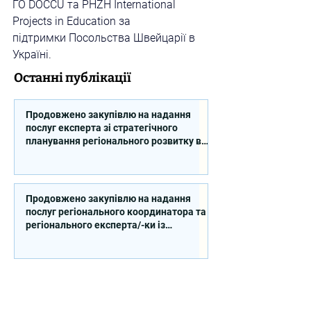
ГО DOCCU та PHZH International 
Projects in Education за 
підтримки Посольства Швейцарії в 
Україні.
Останні публікації
Продовжено закупівлю на надання
послуг експерта зі стратегічного
планування регіонального розвитку в
сфері освіти в межах реалізації
Швейцарсько-українського Проєкту
DECIDE
Продовжено закупівлю на надання
послуг регіонального координатора та
регіонального експерта/-ки із
впровадження Швейцарсько-
українського Проєкту DECIDE в
Сумській області
Продовжено закупівлю на надання
послуг регіонального координатора та
регіонального експерта/-ки із