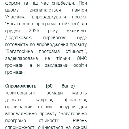
форми та під час співбесіди. При 
цьому визначаються наміри 
Учасника впроваджувати 
проєкт 
“
Багаторічна програма стійкості” до 
грудня 2025 року включно. 
Додатковою перевагою буде 
готовність до впровадження 
проєкту 
“
Багаторічна програма стійкості”, 
задекларована не тільки ОМС 
громади, а й закладами освіти 
громади.
Спроможність (50 балів)
 – 
територіальні громади мають 
достатні кадрові, фінансові, 
організаційні та інші ресурси для 
впровадження 
проєкту “
Багаторічна 
програма стійкості”. Рівень 
спроможності оцінюється на основі 