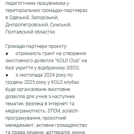
педагогічним працівникам у 
територіальних громадах-партнерах 
в Одеській, Запорізькій, 
Дніпропетровській, Сумській, 
Полтавській областях.
Громади-партнери проєкту:
●      отримають грант на створення 
змістовного дозвілля “KOLO Club” на 
базі укриття у відібраному ЗЗСО;
●      з листопада 2024 року по 
грудень 2025 року у KOLO клубах 
буде організоване змістовне 
дозвілля для учнів з наступних 
тематик: безпека в Інтернеті та 
медіаграмотність, STEM, scratch-
програмування, проєктний 
менеджмент, активне громадянство 
та права людини, арттерапія, мінна 