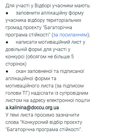
Для участі у Відборі учасники мають:
●      заповнити аплікаційну форму 
учасника відбору територіальних 
громад проєкту “
Багаторічна 
програма стійкості”
 (
за посиланням
);
●      написати мотиваційний лист 
у 
довільній формі для участі у 
конкурсі (обсягом не більше 5 
сторінок)
●      
скан заповненої та підписаної 
аплікаційної форми та 
мотиваційного листа (за підписом 
голови ТГ) надіслати із супровідним 
листом на адресу електронної пошти 
a.kalinina@doccu.org.ua
У темі листа просимо зазначити 
слова “
Конкурсний відбір проєкту 
“
Багаторічна програма стійкості”.