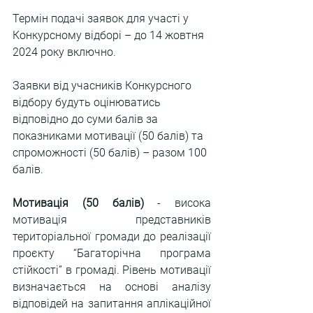
Термін подачі заявок для участі у 
Конкурсному ві
дборі – до 14 жовтня 
2
024 року включно.
Заявки від учасників Конкурсного 
відбору будуть оцінюватись 
відповідно до суми балів за 
показниками мотивації (50 балів) та 
спроможності (50 балів) – разом 100 
балів.
Мотивація (50 балів)
 - висока 
мотивація представників 
територіальної громади до реалізації 
проєкту “
Багаторічна програма 
стійкості” 
в громаді. Рівень мотивації 
визначається на основі аналізу 
відповідей на запитання аплікаційної 