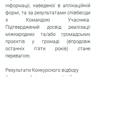
інформац
ії, наведеної в аплікаційній 
формі, та за результатами співбесіди 
з Командою Учасника. 
Підтверджений досвід реалізації 
міжнародних та/або громадських 
проєктів у громаді (впродовж 
останніх п’яти років) стане 
перевагою.
Результати Конкурсного відбору 
будуть опубліковані на офіційних 
сайтах та сторінках у Фейсбуці ГО 
“ДОККУ”.
Будь ласка, зверніть увагу, що:
●      рішення комісії не підлягає 
перегляду;
●      подані матеріали не підлягають 