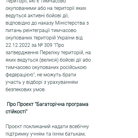
Території, які є тимчасово 
окупованими або на території яких 
ведуться активні бойові дії, 
відповідно до наказу Міністерства з 
питань реінтеграції тимчасово 
окупованих територій України від  
22.12.2022 за № 309 “Про 
затвердження Переліку територій, на 
яких ведуться (велися) бойові дії або 
тимчасово окупованих російською 
федерацією”, не можуть брати 
участь у відборі з урахуванням 
безпекових умов.
Про Проєкт “
Багаторічна програма 
стійкості”
Проєкт покликаний надати всебічну 
підтримку учням та їхнім батькам, 