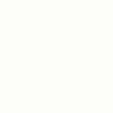
ТЕКА
а з децентралізації
я освітою
Цей сайт розроблено за підтри
ових осіб ОМС
Швейцарської Конфедерації в р
 ОТГ
проєктів
DOCCU
та
DECIDE
тів місцевих рад
вних службовців
та учениць
иків шкіл
ів
о-правова база
Громадська організація “Розви
компетентностей в Україні”