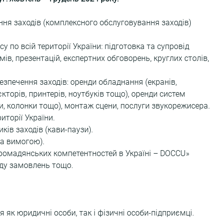
ення заходів (комплексного обслуговування заходів) 
 по всій території України: підготовка та супровід 
ів, презентацій, експертних обговорень, круглих столів, 
езпечення заходів: оренди обладнання (екранів, 
торів, принтерів, ноутбуків тощо), оренди систем 
и, колонки тощо), монтаж сцени, послуги звукорежисера.
иторії України.
ків заходів (кави-паузи).
за вимогою).
громадянських компетентностей в Україні – DOCCU» 
ду замовлень тощо.
 як юридичні особи, так і фізичні особи-підприємці.