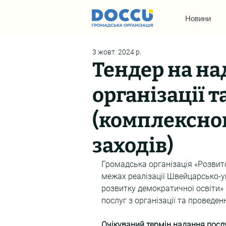
Новини
3 жовт. 2024 р.
Тендер на на
організації 
(комплексно
заходів)
Громадська організація «Розвит
межах реалізації Швейцарсько-у
розвитку демократичної освіти» 
послуг з організації та проведе
Очікуваний термін надання послу