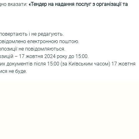
но вказати: 
«Тендер на надання послуг з організації та 
 повертають і не редагують.
 повідомлено електронною поштою.
опозиції не повідомляються.
зицій – 17 жовтня 2024 року до 15:00.
них документів після 15:00 (за Київським часом) 17 жовтня 
ся не буде.