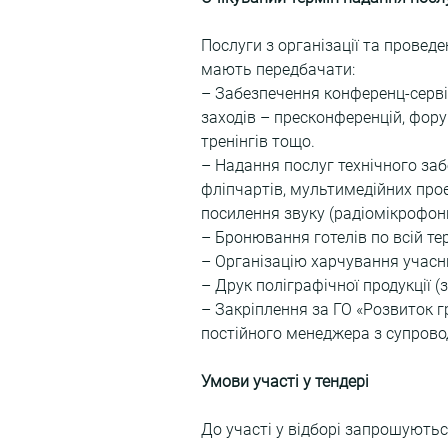
Послуги з організації та провед
мають передбачати:
– Забезпечення конференц-сервісу
заходів – пресконференцій, форум
тренінгів тощо.
– Надання послуг технічного заб
фліпчартів, мультимедійних проєк
посилення звуку (радіомікрофон
– Бронювання готелів по всій тер
– Організацію харчування учасни
– Друк поліграфічної продукції (
– Закріплення за ГО «Розвиток 
постійного менеджера з супрово
Умови участі у тендері
До участі у відборі запрошуються