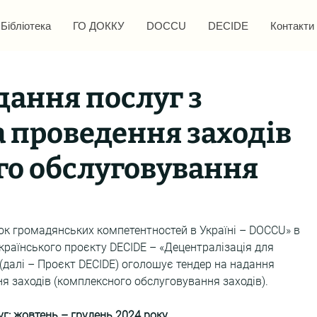
Бібліотека
ГО ДОККУ
DOCCU
DECIDE
Контакти
дання послуг з
та проведення заходів
го обслуговування
ок громадянських компетентностей в Україні – DOCCU» в 
країнського проєкту DECIDE – «Децентралізація для 
(далі – Проєкт DECIDE) оголошує тендер на надання 
ння заходів (комплексного обслуговування заходів).
г: жовтень – грудень 2024 року.