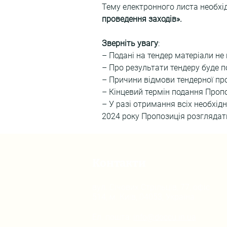
Тему електронного листа необхід
проведення заходів».
Зверніть увагу
:
– Подані на тендер матеріали не
– Про результати тендеру буде
– Причини відмови тендерної пр
– Кінцевий термін подання Пропо
– У разі отримання всіх необхід
2024 року Пропозиція розглядати
Контакти
вул. Січових Стрільців, 77, офіс
514, м. Київ, 04053, Україна
Ел. пошта:
info@doccu.in.ua