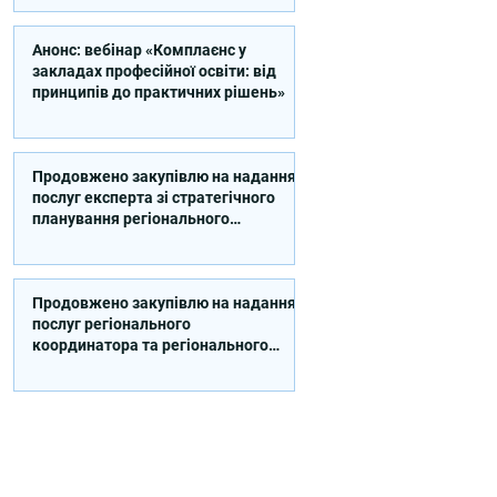
Анонс: вебінар «Комплаєнс у
закладах професійної освіти: від
принципів до практичних рішень»
Продовжено закупівлю на надання
послуг експерта зі стратегічного
планування регіонального
розвитку в сфері освіти в межах
реалізації Швейцарсько-
українського Проєкту DECIDE
Продовжено закупівлю на надання
послуг регіонального
координатора та регіонального
експерта/-ки із впровадження
Швейцарсько-українського
Проєкту DECIDE в Сумській області