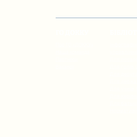
ГО ДОККУ
БІБЛІО
Про ГО «ДОККУ»
Інфографік
Наша команда
управлінн
Партнери
Для посад
Вакансії
Для голів
Для депута
Для держа
Для учнів 
Для керівн
Для батьк
Нормативн