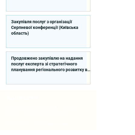
Закупівля послуг з організації
Серпневої конференції (Київська
область)
Продовжено закупівлю на надання
послуг експерта зі стратегічного
планування регіонального розвитку в
сфері освіти в межах реалізації
Швейцарсько-українського Проєкту
DECIDE
Контакти
вул. Січових Стрільців, 77, офіс
514, м. Київ, 04053, Україна
Ел. пошта:
info@doccu.in.ua