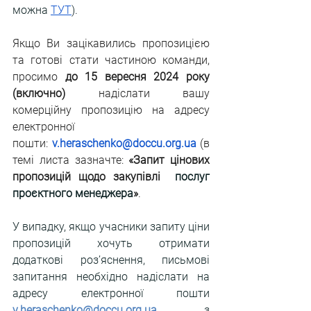
можна
ТУТ
). 
Якщо Ви зацікавились пропозицією 
та готові стати частиною команди, 
просимо 
до 15 вересня 2024 року 
(включно)
 надіслати вашу 
комерційну пропозицію на адресу 
електронної 
пошти: 
v.heraschenko@doccu.org.ua
 (в 
темі листа зазначте: 
«Запит цінових 
пропозицій щодо закупівлі  
послуг 
проєктного менеджера
»
.
У випадку, якщо учасники запиту ціни 
пропозицій хочуть отримати 
додаткові роз’яснення, письмові 
запитання необхідно надіслати на 
адресу електронної пошти 
v.heraschenko@doccu.org.ua
 з 