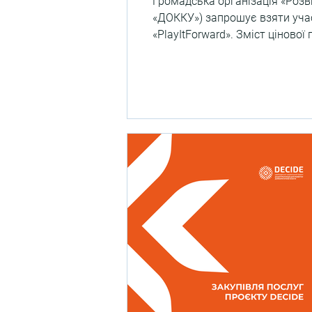
Громадська організація «Розв
«ДОККУ») запрошує взяти учас
«PlayItForward». Зміст ціново
документами та інструкцією 
зацікавились пропозицією та г
надіслати вашу комерційну пропозиц
зазначте: «Заку