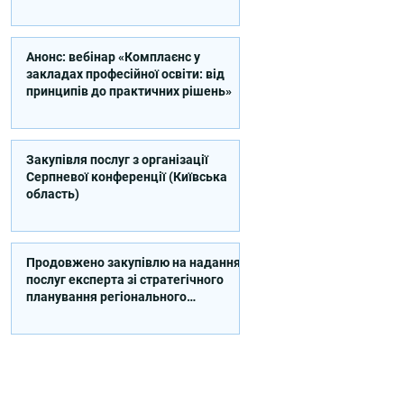
відповідальність (відео)
Анонс: вебінар «Комплаєнс у
закладах професійної освіти: від
принципів до практичних рішень»
Закупівля послуг з організації
Серпневої конференції (Київська
область)
Продовжено закупівлю на надання
послуг експерта зі стратегічного
планування регіонального
розвитку в сфері освіти в межах
реалізації Швейцарсько-
українського Проєкту DECIDE