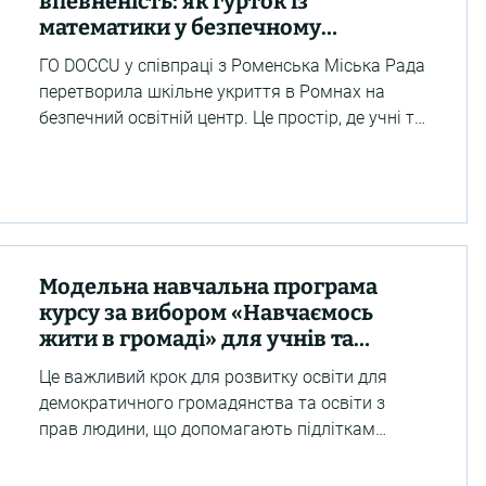
впевненість: як гурток із
просимо до 15.00 20 липня 2026 року над
математики у безпечному
освітньому просторі допоміг учням
ГО DOCCU у співпраці з Роменська Міська Рада
із Ромнів, що на Сумщині
перетворила шкільне укриття в Ромнах на
безпечний освітній центр. Це простір, де учні та
учениці упродовж півтора роки мали
можливість отримувати психологічну
підтримку та працювати з логопедом,
проходити тренінги з питань безпеки,
цивільного захисту, психоемоційного здоров’я
та подолання стресу, відвідувати гуртки STEM
Модельна навчальна програма
English, «Математика без меж», «Art dance», 3D-
курсу за вибором «Навчаємось
моделювання, «Основи робототехніки», «Актив
жити в громаді» для учнів та
здоровʼя» та надолуж
учениць 8 (9) класів закладів ЗСО
Це важливий крок для розвитку освіти для
отримала гриф «Рекомендовано
демократичного громадянства та освіти з
Міністерством освіти і науки
прав людини, що допомагають підліткам
України»
ставати активними, відповідальними й
небайдужими учасниками життя своїх громад.