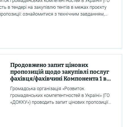
иток громадянських компетентностей в Україні» (ГО
додаткових посад заступників керівника та лаб
ть в тендері на закупівлю тентів в межах проєкту
ї пропозиції: ознайомитися з технічним завданням,
для подання запиту можна за посиланням. Якщо Ви
отові надати послуги, просимо до 18:00 17.07.2026
ію procurement@doccu.org.ua (в темі листа
Продовжено запит цінових
пропозицій щодо закупівлі послуг
фахівця/фахівчині Компонента 1 в
межах реалізації Швейцарсько-
Громадська організація «Розвиток
українського Проєкту
громадянських компетентностей в Україні» (ГО
«Децентралізація для розвитку
«ДОККУ») проводить запит цінових пропозиції
демократичної освіти»
серед постачальників щодо закупівлі послуг
фахівця/фахівчині Проєкту DECIDE Компоненту
1 в межах реалізації Швейцарсько-