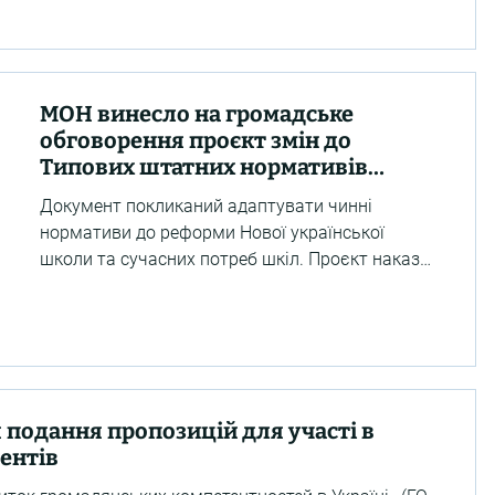
Про що цей курс? Він про те, як бути активними
та відповідальними жителями своєї громади!
Адже під час його вивчення учні та учениці:
дізнаються, як функціонує територіальна
МОН винесло на громадське
громада та яку роль у її розвитку можуть
обговорення проєкт змін до
відігравати діти й молодь; розвивають навички
Типових штатних нормативів
співпраці, комуніка
закладів загальної середньої
Документ покликаний адаптувати чинні
освіти
нормативи до реформи Нової української
школи та сучасних потреб шкіл. Проєкт наказу
передбачає низку важливих змін, зокрема:
запровадження нових посад: кар'єрного
освітнього радника, адміністратора безпеки
мереж і систем, юрисконсульта, а також
помічника й асистента вихователя;
перейменування посади секретаря на офіс-
 подання пропозицій для участі в
адміністратора; скасування обмежень для
тентів
педагогів-організаторів; запровадження