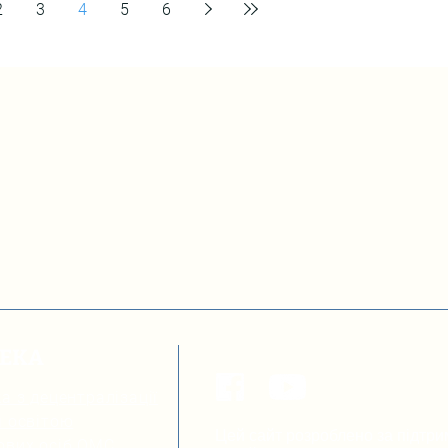
2
3
4
5
6
освітні втрати та просто бути дітьми — попри
всі виклики війни. Тут вони не лише відвідують
заняття, а й знаходять підтримку, нових друзів,
можливість розвивати
ТЕКА
а з децентралізації
я освітою
Цей сайт розроблено за підтри
ових осіб ОМС