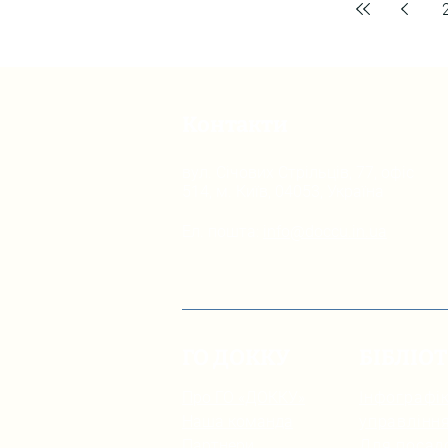
Контакти
вул. Січових Стрільців, 77, офіс
514, м. Київ, 04053, Україна
Ел. пошта:
info@doccu.in.ua
ГО ДОККУ
БІБЛІО
Про ГО «ДОККУ»
Інфографік
Наша команда
управлінн
Партнери
Для посад