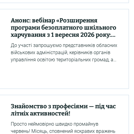
українського проєкту DECIDE Phase 2
«Децентралізація для розвитку демократичної
освіти». Зміст цінових пропозицій (із технічним
Анонс: вебінар «Розширення
завданням, супровідними документами та
програми безоплатного шкільного
інструкцією для подання запиту можна
харчування з 1 вересня 2026 року:
ознайомитися за посиланням ТУТ). Я
виклики, оновлені правила та
До участі запрошуємо представників обласних
практичні рішення для громад»
військових адміністрацій, керівників органів
управління освітою територіальних громад, а
також керівників фінансових відділів громад.
Захід відбудеться за підтримки Швейцарсько-
українського проєкту DECIDE, який створює
платформу для діалогу між територіальними
громадами та органами державної влади та
допомагає знаходити практичні рішення для
Знайомство з професіями — під час
успішного впровадження освітніх реформ. Під
літніх активностей!
час онлайн-зустрічей обговоримо: розширення
Просто неймовірно швидко промайнув
прог
червень! Місяць, сповнений яскравих вражень