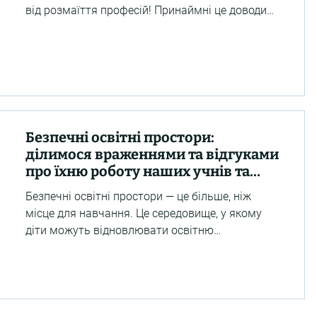
від розмаїття професій! Принаймні це доводить
DECIDE Summer Clubs 2026 «Ми вдома – в
Україні» — ініціатива Швейцарсько-український
проєкт DECIDE! Нагадаємо, що літні клуби
тривають у 20 громадах Житомирської, Івано-
Франківської, Київської, Львівської, Одеської,
Полтавської, Сумської та Чернігівської
областей. І клуби цьогоріч присвячені
Безпечні освітні простори:
профорієнтації. Тематичні ігри,
ділимося враженнями та відгуками
профорієнтаційні квести, «прим
про їхню роботу наших учнів та
учениць, а також їхніх батьків
Безпечні освітні простори — це більше, ніж
місце для навчання. Це середовище, у якому
діти можуть відновлювати освітню
траєкторію, розвиватися, спілкуватися з
однолітками та отримувати необхідну
психологічну й педагогічну підтримку. На
Сумщині та Харківщині такі простори щодня
допомагають дітям навчатися, надолужувати