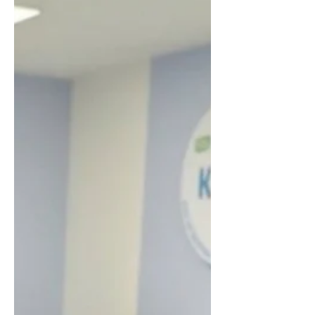
65 кв.м. Ми не просто
відремонтували приміщення, а й
повністю укомплектували його
необхідним обладнанням для
комфортного навчання вчителів.
Зручний та функціональний простір
відповідає сучасним вимогам. А
головне — надає можливість
навчатися у безпечних умовах, що є
сьогодні життєво необхідним для
Запоріжжя і області! Ремонт т