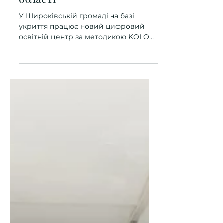
Цифровий освітній центр
для дітей і підлітків
працює у Широківській
громаді Запорізької
області
У Широківській громаді на базі
укриття працює новий цифровий
освітній центр за методикою KOLO
Club, створений у межах проєкту
«Багаторічна програма стійкості»
(MYRP). Тут учні та учениці мають
змогу: надолужувати освітні втрати;
отримувати психосоціальну
підтримку; вивчати демократію,
права людини та активне
громадянство; знайомитися із
основами безпеки (медіаграмотність,
безпека в інтернеті, мінна безпека,
перша домедична допомога);