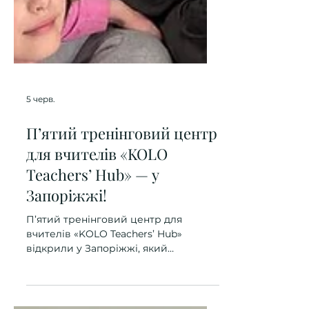
5 черв.
П’ятий тренінговий центр
для вчителів «KOLO
Teachers’ Hub» — у
Запоріжжі!
П’ятий тренінговий центр для
вчителів «KOLO Teachers’ Hub»
відкрили у Запоріжжі, який
розташований він на базі укриття
Запорізького ОІППО. Його площа —