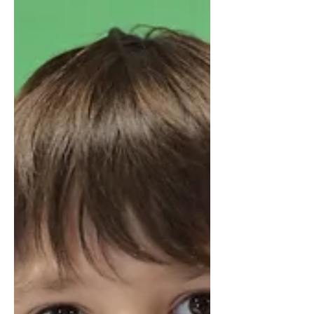
такий простір — це не просто
кімната з технікою, а безпечне та
сучасне середовище для соціалізації,
якої дітям зараз так бракує. Це
осередок рівних можливостей. Тут
кожен учень т