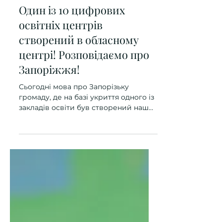
14 трав.
Один із 10 цифрових
освітніх центрів
створений в обласному
центрі! Розповідаємо про
Запоріжжя!
Сьогодні мова про Запорізьку
громаду, де на базі укриття одного із
закладів освіти був створений наш
цифровий освітній центр KOLO Club
у межах проєкту «Багаторічна
програма стійкості». «Створення
освітнього центру стало справжнім
«ковтком свіжого повітря» для нашої
громади. В умовах сучасних викликів