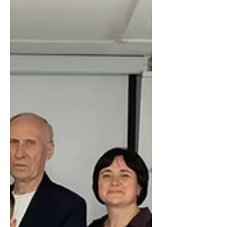
знайомитись із технологіями та
основами S