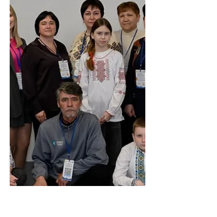
із трьох предметів початкової школи:
української мови, математики та
курсу «Я досліджую світ». Наразі
матеріали проходять оцінку в
Українському інституті розвитку
освіти (УІРО). Після отримання
офіційного рішення ми опублікуємо
детальну інформацію про кожен
зошит, а також посилання на онлайн-
версії для вільного використання
вчителями, батьками та учнями.
Слідкуйте за оновленнями!