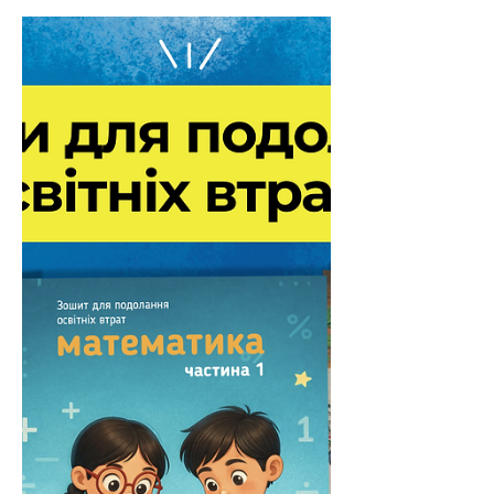
KOLO Club запрацював на
Дніпропетровщині!
Освітній центр для навчання,
розвитку та спілкування дітей і
підлітків розміщений в укритті
закладу освіти Новоолександрівська
громаді Дніпропетровської області.
Створила його ГО DOCCU у співпраці
з громадою та областю у межах
проєкту «Багаторічна програма
стійкості» (MYRP) у партнерстві з Finn
Church Aid Ukraine за підтримки
спеціального фонду ООН Education
Cannot Wait. «Ми назвали цей
простір KOLO Club не випадково,
адже для нас це про коло підтримки,
яке ми створюємо разом